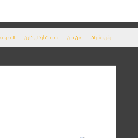
خطي
لى
لمحتوى
رش حشرات
من نحن
خدمات أركان كلين
المدونة