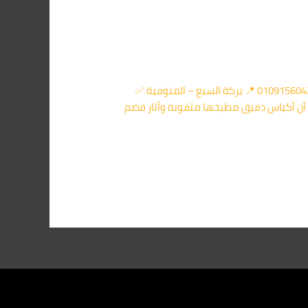
⭐ مكافحة فئران وحشرات – بركة السبع شركة مكافحة الفئران فى بركة السبع مبيدات أصلية وضمان حقيقي – اتصل 01091560420 📍 بركة السبع – المنوفية ✅
 ذات صباح أن أكياس دقيق مطبخها مثقوبة وآثار قضم