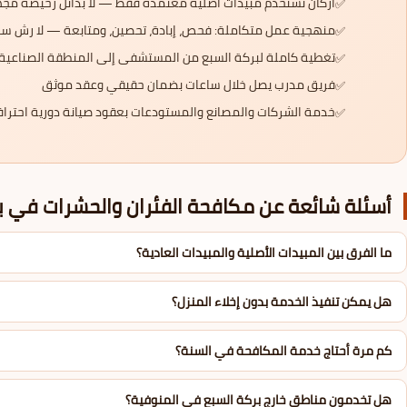
أركان تستخدم مبيدات أصلية معتمدة فقط — لا بدائل رخيصة مج
منهجية عمل متكاملة: فحص، إبادة، تحصين، ومتابعة — لا رش
تغطية كاملة لبركة السبع من المستشفى إلى المنطقة الصناعية و
فريق مدرب يصل خلال ساعات بضمان حقيقي وعقد موثق
خدمة الشركات والمصانع والمستودعات بعقود صيانة دورية احتراف
أسئلة شائعة عن مكافحة الفئران والحشرات في ب
ما الفرق بين المبيدات الأصلية والمبيدات العادية؟
المبيدات الأصلية هي مواد بتركيزها الكامل كما أنتجها المصنع، مُختبَرة و
هل يمكن تنفيذ الخدمة بدون إخلاء المنزل؟
نتيجتها دائمة.
يعتمد الأمر على نوع الخدمة ومستوى الإصابة. في معظم الحالات نطلب إخلاء ا
كم مرة أحتاج خدمة المكافحة في السنة؟
للمنازل العادية: جلسة واحدة عند ظهور المشكلة + متابعة فصلية وقائية. ل
هل تخدمون مناطق خارج بركة السبع في المنوفية؟