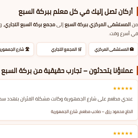
أركان تصل إليك في كل معلم ببركة السبع
من
مجمع بركة السبع التجاري
إلى
المستشفى المركزي ببركة السبع
من
في أسرع وقت.
️ شارع الجمهورية
🛒 المجمع التجاري
🏥 المستشفى المركزي
عملاؤنا يتحدثون – تجارب حقيقية من بركة السبع
★★★★★
م، استخدمت مواد أصلية وأغلقت كل المنافذ. من 6 أشهر ومحدش شاف فأر واحد.
الحاج محمود رزق – صاحب مطعم، شارع الجمهورية
★★★★★