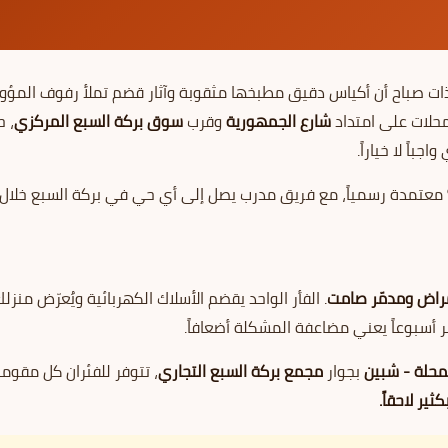
ات صباح أن أكياس دقيق مطبخها مثقوبة وآثار قضم تملأ رفوف المؤون
محلات على امتداد
شارع الجمهورية
وقرب
سوق بركة السبع المركزي
، ح
مراض ومدمّر صامت
. الفأر الواحد يقضم الأسلاك الكهربائية ويُعرّض منزلك
 أسبوعاً يعني مضاعفة المشكلة أضعافاً.
محلة - شبين
بجوار
مجمع بركة السبع التجاري
، تتوفر للفئران كل مقوما
ثير لاحقاً.