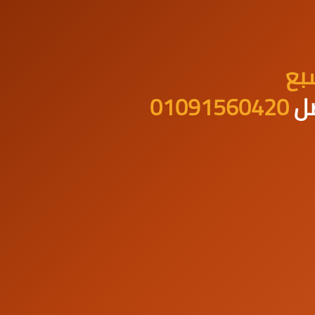
بع
صل
01091560420