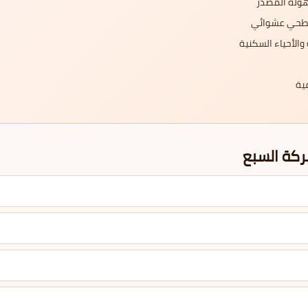
هولة المصدر
 سطحي عشوائي
الأحياء السكنية
ية
ركة السبع
معتمدة رسمياً. على عكس المبيدات المخففة أو المجهولة المصدر الشائعة في الس
لمنزل لساعتين إلى أربع ساعات للسلامة الكاملة. الفريق يوضح لك ذلك بالتفصيل
لمطاعم والمستودعات والمحلات: نوصي بعقد صيانة شهرية أو ربع سنوية. فريقنا 