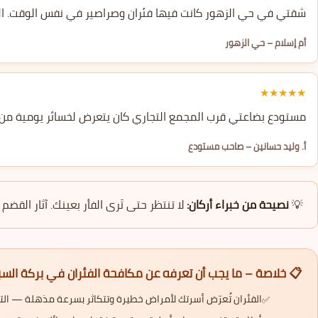
مبيدات آمنة تماماً. أطفالي ماحصلهمش أي شيء والنتيجة ممتازة.
أم إسلام – حي الزهور
★★★★★
ذرياً. السعر معقول جداً مقارنة بالخسائر اللي كنت أتحملها كل شهر.
أ. وليد حسانين – صاحب مستودع
أسلاك المقطوعة كلها إشارات خطر. اتصل على
نصيحة من خبراء أركان:
💡
 خلاصة – ما يجب أن تعرفه عن مكافحة الفئران في بركة السبع
رتك لأمراض خطيرة وتتكاثر بسرعة مذهلة — التأخر يضاعف التكلفة