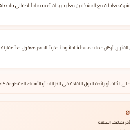
فئران وصراصير في نفس الوقت. الشركة تعاملت مع المشكلتين معاً ب
كان يتعرض لخسائر يومية من الفئران. أركان عملت مسحاً شاملاً وحلاً ج
عينك. آثار القضم على الأثاث أو رائحة البول النفاذة في الخزانات أو ال

الفئران تُعرّض أس