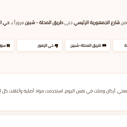
لسكني
مروراً بـ
طريق المحلة - شبين
حتى
شارع الجمهورية الرئيسي
، و
 السبع
🏘️ حي الزهور
🛤️ طريق المحلة–شبين

لى شارع الجمهورية وكانت مشكلة الفئران بتهدد سمعتي. أركان وصلت في نفس اليو