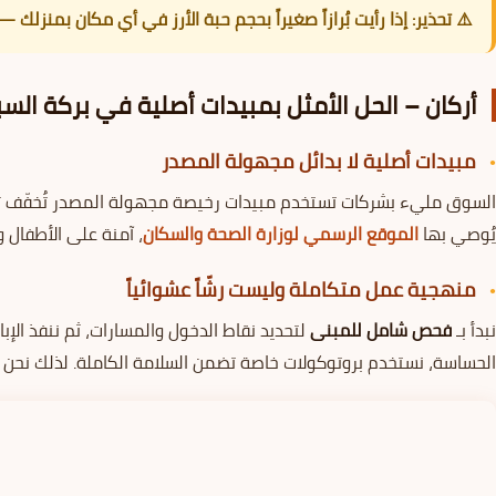
⚠️ تحذير: إذا رأيت بُرازاً صغيراً بحجم حبة الأرز في أي مكان بمنزلك — فأن
أركان – الحل الأمثل بمبيدات أصلية في بركة السب
مبيدات أصلية لا بدائل مجهولة المصدر
السوق مليء بشركات تستخدم مبيدات رخيصة مجهولة المصدر تُخفّف ترك
يُوصي بها
الموقع الرسمي لوزارة الصحة والسكان
، آمنة على الأطفال و
منهجية عمل متكاملة وليست رشّاً عشوائياً
نبدأ بـ
فحص شامل للمبنى
لتحديد نقاط الدخول والمسارات، ثم ننفذ الإب
الحساسة، نستخدم بروتوكولات خاصة تضمن السلامة الكاملة. لذلك نحن ا