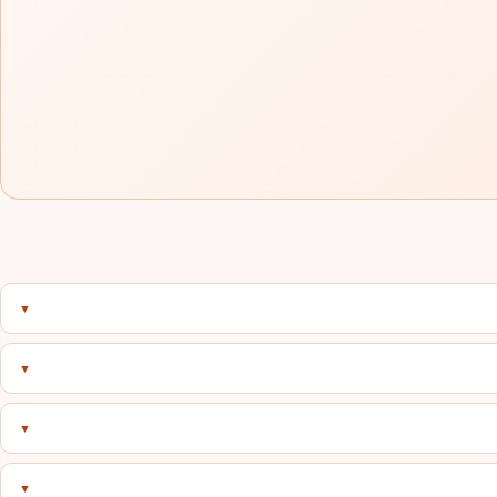
▼
وق التي تعطي نتائج مؤقتة فقط. أركان تلتزم بالمبيدات الأصلية حصراً لأن
▼
 قبل البدء.
▼
يقترح البرنامج الأنسب لوضعك.
▼