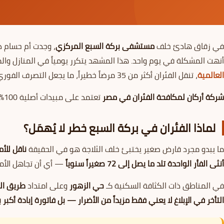
في زقاق هادئ خلف
مستشفى بركة السبع المركزي
، وجدت أم حسام ذ
أنهت المشكلة في يوم واحد. هذا المشهد يتكرر يومياً في المنازل وال
العالمية
، تنقل الفئران أكثر من 35 مرضاً خطيراً، ما يجعل التصرف الفوري واجباً لا خياراً.
شركة أركان لمكافحة الفئران في مصر
تعتمد على مبيدات أصلية 100% معتمدة رسمياً، مع فريق مدرب يصل إلى أي حي في بركة السبع خلال ساعات من اتصالك.
لماذا الفئران في بركة السبع خطر لا يُهمَل؟
ما يبدو مجرد قارض صغير يختبئ خلف الثلاجة هو في الحقيقة
ناقل للأ
أنثى الفأر الواحدة تلد ما يصل إلى 72 صغيراً سنوياً
— أي أن تجاهل الأمر
في المناطق ذات الكثافة السكنية كـ
حي الزهور
وعلى امتداد
طريق ال
التأخر في الإبلاغ لا يعني فقط مزيداً من الأضرار — بل فاتورة إبادة أكبر بك