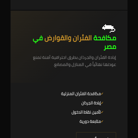
🐀
مكافحة
الفئران والقوارض
في
مصر
إبادة الفئران والجرذان بطرق احترافية آمنة تمنع
عودتها نهائياً في المنازل والمصانع.
مكافحة الفئران المنزلية
إبادة الجرذان
تأمين نقاط الدخول
متابعة دورية