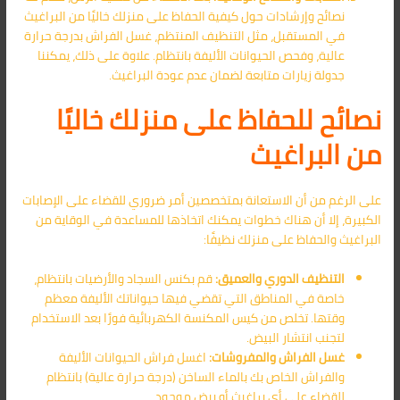
نصائح وإرشادات حول كيفية الحفاظ على منزلك خاليًا من البراغيث
في المستقبل، مثل التنظيف المنتظم، غسل الفراش بدرجة حرارة
عالية، وفحص الحيوانات الأليفة بانتظام. علاوة على ذلك، يمكننا
جدولة زيارات متابعة لضمان عدم عودة البراغيث.
نصائح للحفاظ على منزلك خاليًا
من البراغيث
على الرغم من أن الاستعانة بمتخصصين أمر ضروري للقضاء على الإصابات
الكبيرة، إلا أن هناك خطوات يمكنك اتخاذها للمساعدة في الوقاية من
البراغيث والحفاظ على منزلك نظيفًا:
التنظيف الدوري والعميق:
قم بكنس السجاد والأرضيات بانتظام،
خاصة في المناطق التي تقضي فيها حيواناتك الأليفة معظم
وقتها. تخلص من كيس المكنسة الكهربائية فورًا بعد الاستخدام
لتجنب انتشار البيض.
غسل الفراش والمفروشات:
اغسل فراش الحيوانات الأليفة
والفراش الخاص بك بالماء الساخن (درجة حرارة عالية) بانتظام
للقضاء على أي براغيث أو بيض موجود.