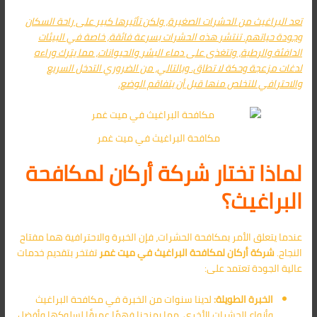
تعد البراغيث من الحشرات الصغيرة، ولكن تأثيرها كبير على راحة السكان
وجودة حياتهم. تنتشر هذه الحشرات بسرعة فائقة، خاصة في البيئات
الدافئة والرطبة، وتتغذى على دماء البشر والحيوانات، مما يترك وراءه
لدغات مزعجة وحكة لا تطاق. وبالتالي، من الضروري التدخل السريع
والاحترافي للتخلص منها قبل أن يتفاقم الوضع.
مكافحة البراغيث في ميت غمر
لماذا تختار شركة أركان لمكافحة
البراغيث؟
عندما يتعلق الأمر بمكافحة الحشرات، فإن الخبرة والاحترافية هما مفتاح
النجاح.
شركة أركان لمكافحة البراغيث في ميت غمر
تفتخر بتقديم خدمات
عالية الجودة تعتمد على:
الخبرة الطويلة:
لدينا سنوات من الخبرة في مكافحة البراغيث
وأنواع الحشرات الأخرى، مما يمنحنا فهمًا عميقًا لسلوكها وأفضل