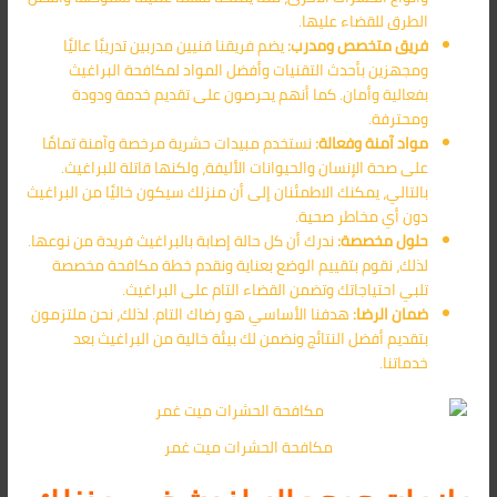
الطرق للقضاء عليها.
فريق متخصص ومدرب:
يضم فريقنا فنيين مدربين تدريبًا عاليًا
ومجهزين بأحدث التقنيات وأفضل المواد لمكافحة البراغيث
بفعالية وأمان. كما أنهم يحرصون على تقديم خدمة ودودة
ومحترفة.
مواد آمنة وفعالة:
نستخدم مبيدات حشرية مرخصة وآمنة تمامًا
على صحة الإنسان والحيوانات الأليفة، ولكنها قاتلة للبراغيث.
بالتالي، يمكنك الاطمئنان إلى أن منزلك سيكون خاليًا من البراغيث
دون أي مخاطر صحية.
حلول مخصصة:
ندرك أن كل حالة إصابة بالبراغيث فريدة من نوعها.
لذلك، نقوم بتقييم الوضع بعناية ونقدم خطة مكافحة مخصصة
تلبي احتياجاتك وتضمن القضاء التام على البراغيث.
ضمان الرضا:
هدفنا الأساسي هو رضاك التام. لذلك، نحن ملتزمون
بتقديم أفضل النتائج ونضمن لك بيئة خالية من البراغيث بعد
خدماتنا.
مكافحة الحشرات ميت غمر