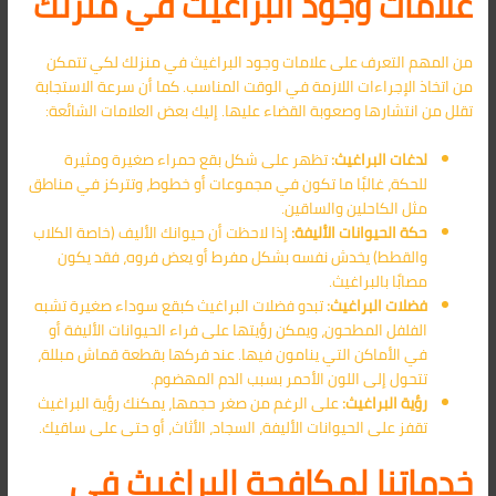
علامات وجود البراغيث في منزلك
من المهم التعرف على علامات وجود البراغيث في منزلك لكي تتمكن
من اتخاذ الإجراءات اللازمة في الوقت المناسب. كما أن سرعة الاستجابة
تقلل من انتشارها وصعوبة القضاء عليها. إليك بعض العلامات الشائعة:
لدغات البراغيث:
تظهر على شكل بقع حمراء صغيرة ومثيرة
للحكة، غالبًا ما تكون في مجموعات أو خطوط، وتتركز في مناطق
مثل الكاحلين والساقين.
حكة الحيوانات الأليفة:
إذا لاحظت أن حيوانك الأليف (خاصة الكلاب
والقطط) يخدش نفسه بشكل مفرط أو يعض فروه، فقد يكون
مصابًا بالبراغيث.
فضلات البراغيث:
تبدو فضلات البراغيث كبقع سوداء صغيرة تشبه
الفلفل المطحون، ويمكن رؤيتها على فراء الحيوانات الأليفة أو
في الأماكن التي ينامون فيها. عند فركها بقطعة قماش مبللة،
تتحول إلى اللون الأحمر بسبب الدم المهضوم.
رؤية البراغيث:
على الرغم من صغر حجمها، يمكنك رؤية البراغيث
تقفز على الحيوانات الأليفة، السجاد، الأثاث، أو حتى على ساقيك.
خدماتنا لمكافحة البراغيث في