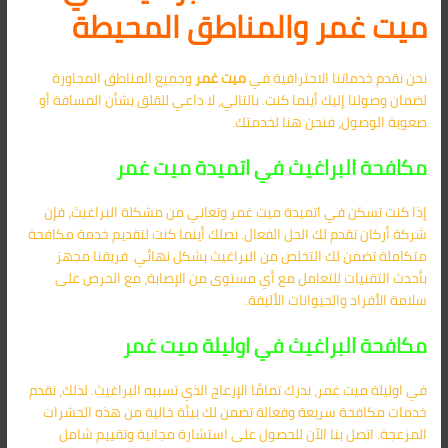
ميت غمر والمناطق المحيطة
نحن نقدم خدماتنا الاحترافية في
ميت غمر
وجميع المناطق المجاورة
لضمان وصولنا إليك أينما كنت. بالتالي، لا داعي للقلق بشأن المسافة أو
صعوبة الوصول، فنحن هنا لخدمتك.
مكافحة البراغيث في اتميدة ميت غمر
إذا كنت تسكن في اتميدة ميت غمر وتعاني من مشكلة البراغيث، فإن
شركة أركان تقدم لك الحل الفعال. نصلك أينما كنت لتقديم خدمة مكافحة
متكاملة تضمن لك التخلص من البراغيث بشكل نهائي. فريقنا مجهز
بأحدث التقنيات للتعامل مع أي مستوى من الإصابة، مع الحرص على
سلامة الأفراد والحيوانات الأليفة.
مكافحة البراغيث في اوليلة ميت غمر
في اوليلة ميت غمر، ندرك تمامًا الإزعاج الذي تسببه البراغيث. لذلك، نقدم
خدمات مكافحة سريعة وفعالة تضمن لك بيئة خالية من هذه الحشرات
المزعجة. اتصل بنا الآن للحصول على استشارة مجانية وتقييم شامل