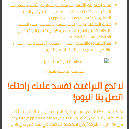
عناية الحيوانات الأليفة:
قم بمعالجة حيواناتك الأليفة بانتظام ضد
البراغيث باستخدام المنتجات الموصى بها من قبل الطبيب
البيطري. كما يجب فحصها بشكل دوري.
صيانة الحديقة:
إذا كان لديك حديقة، حافظ على قص العشب
بانتظام وتقليم الشجيرات، حيث يمكن أن تختبئ البراغيث في
المناطق العشبية الطويلة.
سد الشقوق والفتحات:
أغلق أي شقوق أو فتحات في الجدران
والأرضيات لمنع دخول الحشرات من الخارج.
مكافحة البراغيث للمنازل
لا تدع البراغيث تفسد عليك راحتك!
اتصل بنا اليوم!
إذا كنت مستعدًا للتخلص من البراغيث المزعجة في منزلك أو منشأتك
التجارية في ميت غمر أو أي من المناطق المحيطة المذكورة، فلا تتردد
في الاتصال بنا.
شركة أركان لمكافحة البراغيث في ميت غمر
هي الحل