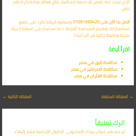
الذي تبحث عنه. نضمن لك خدمة احترافية، نتائج فعالة، وراحة بال لا تقدر
بثمن.
اتصل بنا الآن على 01091560420
وسيقوم فريقنا بالرد على جميع
استفساراتك وتقديم المساعدة اللازمة. دعنا نساعدك في استعادة بيئة
صحية ونظيفة خالية من البراغيث!
اقرأ أيضا:
مكافحة البق​ في مصر
مكافحة الصراصير​ في مصر
مكافحة الفئران​ في مصر
→
المقالة السابقة
المقالة التالية
←
اترك تعليقاً
لن يتم نشر عنوان بريدك الإلكتروني.
الحقول الإلزامية مشار إليها بـ