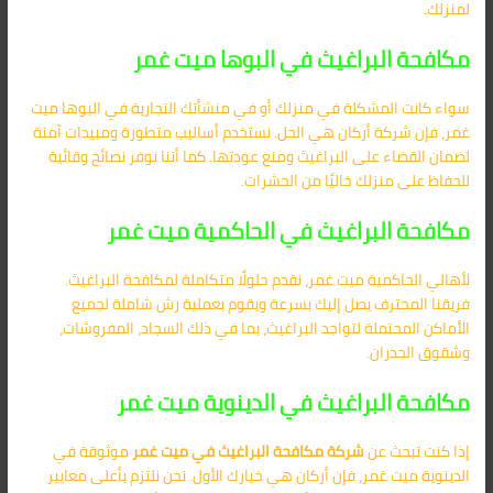
لمنزلك.
مكافحة البراغيث في البوها ميت غمر
سواء كانت المشكلة في منزلك أو في منشأتك التجارية في البوها ميت
غمر، فإن شركة أركان هي الحل. نستخدم أساليب متطورة ومبيدات آمنة
لضمان القضاء على البراغيث ومنع عودتها. كما أننا نوفر نصائح وقائية
للحفاظ على منزلك خاليًا من الحشرات.
مكافحة البراغيث في الحاكمية ميت غمر
لأهالي الحاكمية ميت غمر، نقدم حلولًا متكاملة لمكافحة البراغيث.
فريقنا المحترف يصل إليك بسرعة ويقوم بعملية رش شاملة لجميع
الأماكن المحتملة لتواجد البراغيث، بما في ذلك السجاد، المفروشات،
وشقوق الجدران.
مكافحة البراغيث في الدينوية ميت غمر
إذا كنت تبحث عن
شركة مكافحة البراغيث في ميت غمر
موثوقة في
الدينوية ميت غمر، فإن أركان هي خيارك الأول. نحن نلتزم بأعلى معايير