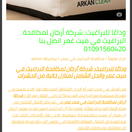
وداعًا للبراغيث: شركة أركان لمكافحة
البراغيث في ميت غمر اتصل بنا
01091560420
اترك تعليقاً
/
مكافحة البراغيث​ في مصر
/ بواسطة
admin
وداعًا للبراغيث: شركة أركان لمكافحة البراغيث في
ميت غمر والحل الشامل لمنازل خالية من الحشرات
هل تعيش في
ميت غمر
أو إحدى المناطق المحيطة بها، وتجد نفسك في
معركة مستمرة مع البراغيث المزعجة؟ لا داعي للقلق بعد الآن!
شركة
أركان لمكافحة البراغيث في ميت غمر
هي شريكك الأمثل للتخلص من
هذه الآفة المزعجة نهائيًا. نعلم جيدًا أن البراغيث ليست مجرد مصدر إزعاج،
بل يمكن أن تسبب حكة شديدة، حساسية، وحتى نقل الأمراض. لذلك، نحن
هنا لنقدم لك الحلول الفعالة والآمنة التي تضمن لك بيئة صحية ونظيفة
لك ولعائلتك وحيواناتك الأليفة.