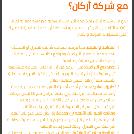
مع شركة أركان؟
نتبع في شركة أركان لمكافحة البراغيث منهجية مدروسة وفعالة لضمان
القضاء التام على البراغيث ومنع عودتها. كما أن هذه المنهجية تضمن لك
أعلى مستويات الجودة والأمان:
المعاينة والتقييم:
يبدأ فريقنا بمعاينة شاملة للمنزل أو المنشأة
لتحديد مدى الإصابة بالبراغيث ومواقع تكاثرها. بالتالي، يمكننا
وضع خطة عمل دقيقة ومناسبة.
تحديد نوع البراغيث:
على الرغم من أن البراغيث المنزلية متشابهة
في سلوكها، إلا أن تحديد النوع يساعد في اختيار المبيدات والطرق
الأنسب. كما أن هذا يضمن فعالية العلاج.
تطبيق العلاج:
نستخدم أحدث أجهزة الرش ومبيدات حشرية آمنة
وفعالة، تستهدف البراغيث في جميع مراحل نموها (بيض، يرقات،
شرانق، حشرات بالغة). نركز على الأماكن التي تختبئ فيها
البراغيث مثل السجاد، المفروشات، الشقوق، وتحت الأثاث.
معالجة الحيوانات الأليفة (إن وجدت):
إذا كان لديك حيوانات أليفة،
ننصح بمعالجتها من قبل طبيب بيطري بالتزامن مع عملية مكافحة
البراغيث في المنزل، وذلك لمنع إعادة الإصابة.
المتابعة والنصائح الوقائية:
بعد الانتهاء من عملية الرش، نقدم لك