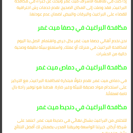
إذا كنت في تفاهنة الأشراف ميت غمر وتبحث عن خبراء في مكافحة
البراغيث، فقد وصلت إلى المكان الصحيح. نقدم خدمات رش احترافية
للقضاء على البراغيث واليرقات والبيض، لضمان عدم عودتها.
مكافحة البراغيث في جصفا ميت غمر
نحن نخدم أهالي جصفا ميت غمر بكل حرص واهتمام. اتصل بنا اليوم
لمكافحة البراغيث في منزلك أو عملك، واستمتع ببيئة نظيفة وصحية
خالية من الحشرات.
مكافحة البراغيث في دماص ميت غمر
في دماص ميت غمر، نقدم حلولًا مبتكرة لمكافحة البراغيث، مع التركيز
على استخدام مواد صديقة للبيئة وغير ضارة. هدفنا هو توفير راحة بال
تامة لعملائنا.
مكافحة البراغيث في دنديط ميت غمر
للتخلص من البراغيث بشكل نهائي في دنديط ميت غمر، اعتمد على
شركة أركان. خبرتنا الواسعة وفريقنا المدرب يضمنان لك أفضل النتائج