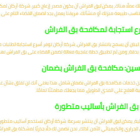
 عملًا هناك، يمكن لبق الفراش أن يكون مصدر إزعاج كبير. شركة أركان لم
سب طبيعة منزلك أو منشأتك. فريقنا يعمل بجد لضمان القضاء التام على ا
رع استجابة لمكافحة بق الفراش
نان أن يسمح بانتشار بق الفراش. شركة أركان توفر أسرع استجابة لطلبات
دقة، ومن ثم تطبيق خطة علاجية فعالة تضمن القضاء على بق الفراش نهائي
سين: مكافحة بق الفراش بضمان
خدمات مكافحة بق الفراش بضمان شامل. هذا يعني أنك لن تقلق بشأن عودة
 العلاج على المدى الطويل، مما يجعلك مطمئنًا تمامًا.
ق الفراش بأساليب متطورة
ية، يمكن لبق الفراش أن ينتشر بسرعة. شركة أركان تستخدم أساليب متطو
راري والكيميائي الآمن. لذلك، نحن نضمن لك حلًا جذريًا لمشكلة بق الفرا