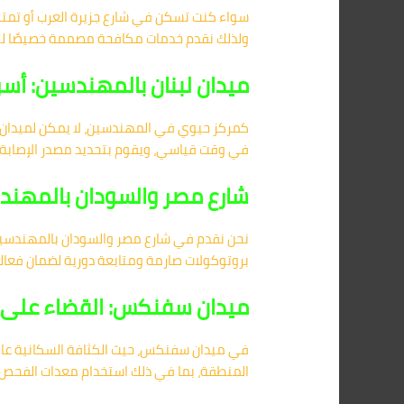
سواء كنت تسكن في شارع جزيرة العرب أو تمتلك
ولذلك نقدم خدمات مكافحة مصممة خصيصًا لتنا
ميدان لبنان بالمهندسين: أس
كمركز حيوي في المهندسين، لا يمكن لميدان لب
في وقت قياسي، ويقوم بتحديد مصدر الإصابة ب
شارع مصر والسودان بالمهند
نحن نقدم في شارع مصر والسودان بالمهندسين 
بروتوكولات صارمة ومتابعة دورية لضمان فعالية
ميدان سفنكس: القضاء على ب
في ميدان سفنكس، حيث الكثافة السكانية عال
المنطقة، بما في ذلك استخدام معدات الفحص الح