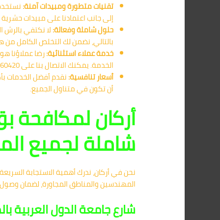
تقنيات متطورة ومبيدات آمنة:
نستخدم 
إلى جانب اعتمادنا على مبيدات حشرية م
حلول شاملة وفعالة:
لا نكتفي بالرش ا
بالتالي، نضمن لك التخلص الكامل من ه
خدمة عملاء استثنائية:
رضا عملاؤنا هو 
الخدمة. يمكنك الاتصال بنا على 01091560420 في أي وقت للحصول على المساعدة.
أسعار تنافسية:
نقدم أفضل الخدمات بأك
أن تكون في متناول الجميع.
أركان لمكافحة ب
شاملة لجميع الم
نحن في أركان، ندرك أهمية الاستجابة السريع
المهندسين والمناطق المجاورة، لضمان وصول 
شارع جامعة الدول العربية ب