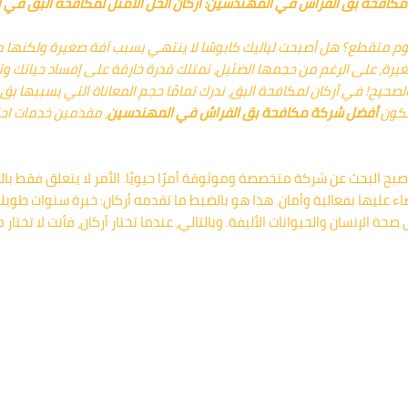
افحة بق الفراش في المهندسين: أركان الحل الأمثل لمكافحة البق في ا
 متقطع؟ هل أصبحت لياليك كابوسًا لا ينتهي بسبب آفة صغيرة ولكنها مدم
صغيرة، على الرغم من حجمها الضئيل، تمتلك قدرة خارقة على إفساد حياتك و
لصحيح! في أركان لمكافحة البق، ندرك تمامًا حجم المعاناة التي يسببها بق 
نكون
أفضل شركة مكافحة
بق الفراش
في
المهندسين
، مقدمين خدمات اح
، أصبح البحث عن شركة متخصصة وموثوقة أمرًا حيويًا. الأمر لا يتعلق فقط ب
اء عليها بفعالية وأمان. هذا هو بالضبط ما تقدمه أركان: خبرة سنوات ط
ة الإنسان والحيوانات الأليفة. وبالتالي، عندما تختار أركان، فأنت لا تختار 