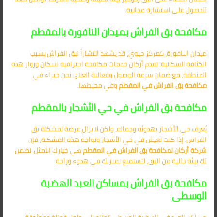
للحصول على استشارة مجانية.
مكافحة بق الفراش بميدان النافورة بالمقطم
ميدان النافورة، كمركز حيوي، قد يشهد انتشاراً لبق الفراش بسبب
الكثافة السكانية. تقدم أركان خدمات مكافحة احترافية لسكان وزوار هذه
المنطقة، مع ضمان سرعة الوصول وفعالية العلاج. نحن خبراء في
مكافحة بق الفراش في المقطم
وفي محيطها.
مكافحة بق الفراش في حي الأشجار بالمقطم
يُعرف حي الأشجار بهدوئه وجماله، ولكن لا يزال عرضة لمشكلة بق
الفراش. إذا كنت تعيش في حي الأشجار وتواجه هذه المشكلة، فإن
شركة أركان لمكافحة بق الفراش في المقطم
هي خيارك الأمثل. نضمن
لك بيئة خالية من البق، لتستمتع بمنزلك في هدوء وراحة.
مكافحة بق الفراش بمساكن العبد الهضبة
الوسطى
مساكن العبد في الهضبة الوسطى تحتاج إلى حلول فعالة وموثوقة