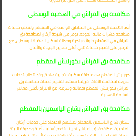
والعلاج المستهدف للقضاء على البق من جذوره.
مكافحة بق الفراش في الهضبة الوسطى
تُعد الهضبة الوسطى من المناطق الواعدة في المقطم، وتتطلب خدمات
مكافحة حشرات عالية الجودة. نوفر في
شركة أركان لمكافحة بق
الفراش في المقطم
حلولاً مبتكرة وفعالة لسكان الهضبة الوسطى، مع
التركيز على تقديم خدمات تلبي أعلى معايير الجودة والأمان.
مكافحة بق الفراش بكورنيش المقطم
كورنيش المقطم هو منطقة سكنية وتجارية هامة، وقد تتطلب تدخلات
سريعة لمكافحة الآفات. فريقنا مستعد لتقديم خدمات مكافحة بق
الفراش بكورنيش المقطم بفعالية وسرعة، مع الالتزام بأعلى معايير
السلامة المهنية.
مكافحة بق الفراش بشارع الياسمين بالمقطم
سكان شارع الياسمين بالمقطم يمكنهم الاعتماد على خدمات أركان
المتميزة لمكافحة بق الفراش. نحن نستخدم أساليب آمنة وصديقة للبيئة
لضمان القضاء على البق وتوفير بيئة نظيفة وصحية لأسرتك. تواصل معنا