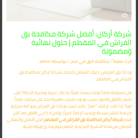
شركة أركان: أفضل شركة مكافحة بق
الفراش في المقطم | حلول نهائية
ومضمونة
اترك تعليقاً
/
مكافحة البق​ في مصر
/ بواسطة
admin
وداعاً لبق الفراش: دليلك الشامل لخدمات شركة أركان لمكافحة بق
الفراش في المقطم
هل تستيقظ صباحاً وتجد جسدك مليئاً بلدغات غريبة ومثيرة للحكة؟ هل
تشعر بالقلق والتوتر بسبب وجود حشرات صغيرة تتخذ من فراشك ملاذاً
لها؟ إذا كانت إجابتك “نعم”، فأنت لست وحدك!
بق الفراش
هو آفة منزلية
مزعجة تنتشر بسرعة وتسبب إزعاجاً كبيراً، ولكن لا داعي للقلق بعد الآن.
تقدم
شركة أركان لمكافحة بق الفراش في المقطم
الحل الأمثل والنهائي
للتخلص من هذه الحشرة المزعجة، لتنعم بنوم هادئ وبيئة صحية.