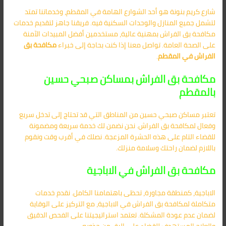
شارع كريم بنونة هو أحد الشوارع الهامة في المقطم، وخدماتنا تمتد
لتشمل جميع المنازل والوحدات السكنية فيه. فريقنا جاهز لتقديم خدمات
مكافحة بق الفراش بمهنية عالية، مستخدمين أفضل المبيدات الآمنة
على الصحة العامة. تواصل معنا إذا كنت بحاجة إلى خبراء
مكافحة بق
الفراش في المقطم
.
مكافحة بق الفراش بمساكن صبحي حسين
بالمقطم
تعتبر مساكن صبحي حسين من المناطق التي قد تحتاج إلى تدخل سريع
وفعال لمكافحة بق الفراش. نحن نضمن لك خدمة سريعة ومضمونة
للقضاء التام على هذه الحشرة المزعجة. نصلك في أقرب وقت ونقوم
باللازم لضمان راحتك وسلامة منزلك.
مكافحة بق الفراش في الاباجية
الاباجية، كمنطقة مجاورة، تحظى باهتمامنا الكامل. نقدم خدمات
متكاملة لمكافحة بق الفراش في الاباجية، مع التركيز على الوقاية
لضمان عدم عودة المشكلة. تعتمد استراتيجيتنا على الفحص الدقيق