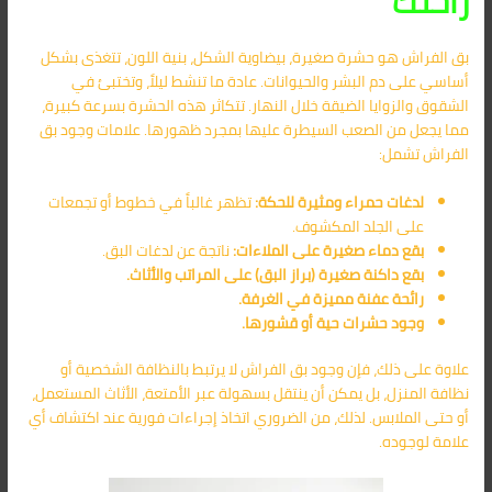
راحتك
بق الفراش هو حشرة صغيرة، بيضاوية الشكل، بنية اللون، تتغذى بشكل
أساسي على دم البشر والحيوانات. عادة ما تنشط ليلاً، وتختبئ في
الشقوق والزوايا الضيقة خلال النهار. تتكاثر هذه الحشرة بسرعة كبيرة،
مما يجعل من الصعب السيطرة عليها بمجرد ظهورها. علامات وجود بق
الفراش تشمل:
لدغات حمراء ومثيرة للحكة:
تظهر غالباً في خطوط أو تجمعات
على الجلد المكشوف.
بقع دماء صغيرة على الملاءات:
ناتجة عن لدغات البق.
بقع داكنة صغيرة (براز البق) على المراتب والأثاث.
رائحة عفنة مميزة في الغرفة.
وجود حشرات حية أو قشورها.
علاوة على ذلك، فإن وجود بق الفراش لا يرتبط بالنظافة الشخصية أو
نظافة المنزل، بل يمكن أن ينتقل بسهولة عبر الأمتعة، الأثاث المستعمل،
أو حتى الملابس. لذلك، من الضروري اتخاذ إجراءات فورية عند اكتشاف أي
علامة لوجوده.