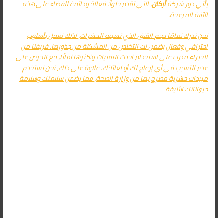
يأتي دور شركة
أركان
، التي تقدم حلولًا فعالة ودائمة للقضاء على هذه
الآفة المزعجة.
نحن ندرك تمامًا حجم القلق الذي تسببه الحشرات، لذلك نعمل بأسلوب
احترافي وفعال يضمن لك التخلص من المشكلة من جذورها. فريقنا من
الخبراء مدرب على استخدام أحدث التقنيات وأكثرها أمانًا، مع الحرص على
عدم التسبب في أي إزعاج لك أو لعائلتك. علاوة على ذلك، نحن نستخدم
مبيدات حشرية مصرح بها من وزارة الصحة، مما يضمن سلامتك وسلامة
حيواناتك الأليفة.