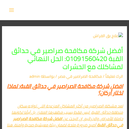
Post
خطي
اكتب
اسم*
Email*
الموقع
MAIN
لى
هنا...
navigation
MENU
لمحتوى
أفضل شركة مكافحة صراصير في حدائق
القبة 01091560420: الحل النهائي
لمشاكلك مع الحشرات
اترك تعليقاً
/
مكافحة الصراصير​ في مصر
/ بواسطة
admin
افضل شركة مكافحة الصراصير في حدائق القبة: لماذا
تختار أركان؟
تعد مشكلة الصراصير من أكثر المشاكل المزعجة التي تواجه سكان
منطقة حدائق القبة، ليس فقط بسبب مظهرها المقزز، بل أيضًا لكونها
حاملة للأمراض والجراثيم. إن البحث عن
افضل شركة مكافحة الصراصير
في
حدائق القبة
أصبح ضرورة ملحة لضمان بيئة معيشية صحية وآمنة. هنا