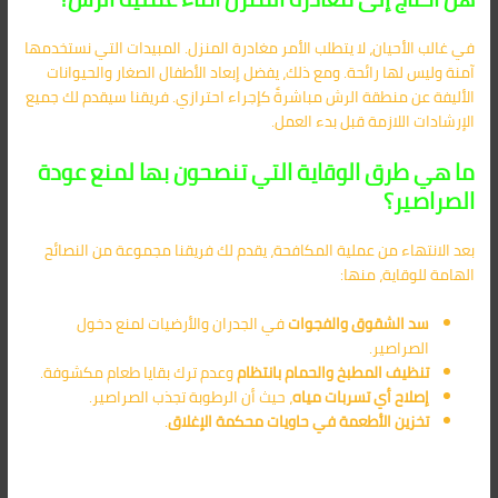
في غالب الأحيان، لا يتطلب الأمر مغادرة المنزل. المبيدات التي نستخدمها
آمنة وليس لها رائحة. ومع ذلك، يفضل إبعاد الأطفال الصغار والحيوانات
الأليفة عن منطقة الرش مباشرةً كإجراء احترازي. فريقنا سيقدم لك جميع
الإرشادات اللازمة قبل بدء العمل.
ما هي طرق الوقاية التي تنصحون بها لمنع عودة
الصراصير؟
بعد الانتهاء من عملية المكافحة، يقدم لك فريقنا مجموعة من النصائح
الهامة للوقاية، منها:
سد الشقوق والفجوات
في الجدران والأرضيات لمنع دخول
الصراصير.
تنظيف المطبخ والحمام بانتظام
وعدم ترك بقايا طعام مكشوفة.
إصلاح أي تسربات مياه
، حيث أن الرطوبة تجذب الصراصير.
تخزين الأطعمة في حاويات محكمة الإغلاق
.