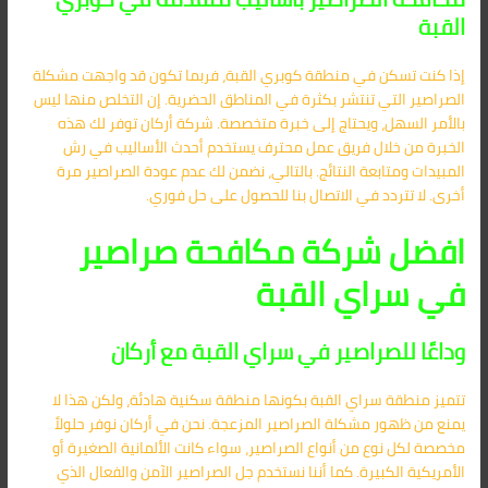
القبة
إذا كنت تسكن في منطقة كوبري القبة، فربما تكون قد واجهت مشكلة
الصراصير التي تنتشر بكثرة في المناطق الحضرية. إن التخلص منها ليس
بالأمر السهل، ويحتاج إلى خبرة متخصصة. شركة أركان توفر لك هذه
الخبرة من خلال فريق عمل محترف يستخدم أحدث الأساليب في رش
المبيدات ومتابعة النتائج. بالتالي، نضمن لك عدم عودة الصراصير مرة
أخرى. لا تتردد في الاتصال بنا للحصول على حل فوري.
افضل شركة مكافحة صراصير
في سراي القبة
وداعًا للصراصير في سراي القبة مع أركان
تتميز منطقة سراي القبة بكونها منطقة سكنية هادئة، ولكن هذا لا
يمنع من ظهور مشكلة الصراصير المزعجة. نحن في أركان نوفر حلولاً
مخصصة لكل نوع من أنواع الصراصير، سواء كانت الألمانية الصغيرة أو
الأمريكية الكبيرة. كما أننا نستخدم جل الصراصير الآمن والفعال الذي