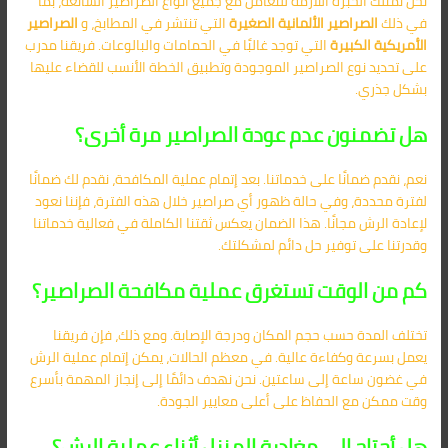
نحن نمتلك الخبرة اللازمة للتعامل مع جميع أنواع الصراصير الشائعة، بما
في ذلك
الصراصير الألمانية الصغيرة
التي تنتشر في المطابخ، و
الصراصير
الأمريكية الكبيرة
التي توجد غالبًا في الحمامات والبالوعات. فريقنا مدرب
على تحديد نوع الصراصير الموجودة وتطبيق الخطة الأنسب للقضاء عليها
بشكل جذري.
هل تضمنون عدم عودة الصراصير مرة أخرى؟
نعم، نقدم ضمانًا على خدماتنا. بعد إتمام عملية المكافحة، نقدم لك ضمانًا
لفترة محددة، وفي حالة ظهور أي صراصير خلال هذه الفترة، فإننا نعود
لإعادة الرش مجانًا. هذا الضمان يعكس ثقتنا الكاملة في فعالية خدماتنا
وقدرتنا على توفير حل دائم لمشكلتك.
كم من الوقت تستغرق عملية مكافحة الصراصير؟
تختلف المدة حسب حجم المكان ودرجة الإصابة. ومع ذلك، فإن فريقنا
يعمل بسرعة وكفاءة عالية. في معظم الحالات، يمكن إتمام عملية الرش
في غضون ساعة إلى ساعتين. نحن نهدف دائمًا إلى إنجاز المهمة بأسرع
وقت ممكن مع الحفاظ على أعلى معايير الجودة.
هل أحتاج إلى مغادرة المنزل أثناء عملية الرش؟