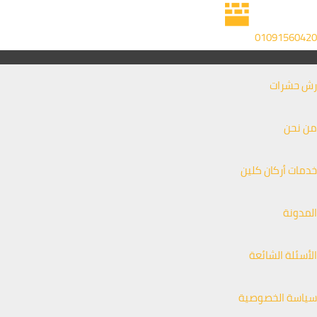
Pos
خطي
اكتب
اسم*
Email*
الموقع
لى
navigatio
هنا...
01091560420
لمحتوى
رش حشرات
من نحن
خدمات أركان كلين
المدونة
الأسئلة الشائعة
سياسة الخصوصية