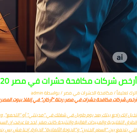
أرخص شركات مكافحة حشرات في مصر 01091560420 – خصم 50% لعام 2026
اترك تعليقاً
/
مكافحة الحشرات في مصر
/ بواسطة
admin
أرخص شركات مكافحة حشرات في مصر: رحلة “أركان” في إنقاذ بيوت المصريي
تخيل إنك راجع بيتك بعد يوم طويل في شغلك في “مدينتي” أو “التجمع”، و
الطرق التقليدية والمبيدات الغالية والنتيجة كانت صفر، لحد ما عرفت إن ا
اللي بتجمع بين “السعر الحنين” و”الجودة الألمانية” الجبارة. إحنا مش بس بن