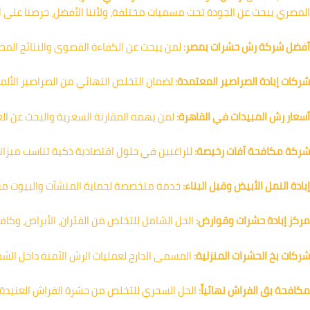
المصري يبحث عن الجودة تحت مسميات مختلفة، ولأننا الأفضل، حرصنا على تو
أفضل شركة رش حشرات بمصر:
لمن يبحث عن الكفاءة القصوى والنتائج المضم
شركات إبادة الصراصير المعتمدة:
لضمان التخلص النهائي من الصراصير الألما
أسعار رش المبيدات في القاهرة:
لمن يهمه المقارنة السعرية والبحث عن ال
شركة مكافحة آفات رخيصة:
للراغبين في حلول اقتصادية ذكية تناسب ميزاني
إبادة النمل الأبيض وقبل البناء:
خدمة متخصصة لحماية المنشآت والبيوت من ا
مركز إبادة حشرات وقوارض:
الحل الشامل للتخلص من الفئران، الأبراص، وكاف
شركات بخ الحشرات المنزلية:
المسمى الدارج لعمليات الرش الآمنة داخل الشق
مكافحة بق الفراش نهائياً:
الحل السحري للتخلص من حشرة الفراش العنيدة ب