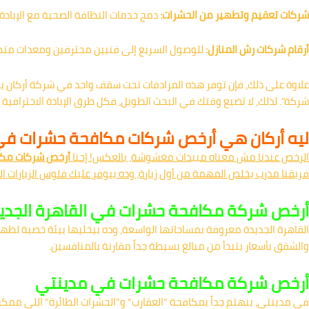
شركات تعقيم وتطهير من الحشرات:
دمج خدمات النظافة الصحية مع الإبادة ل
أرقام شركات رش المنازل:
للوصول السريع إلى فنيين محترفين ومعدات مت
علاوة على ذلك، فإن توفر هذه المرادفات تحت سقف واحد في شركة أركان يجع
شركة”. لذلك، لا تضيع وقتك في البحث الطويل، فكل طرق الإبادة الاحترافية ت
ليه أركان هي أرخص شركات مكافحة حشرات في مصر
الرخص عندنا مش معناه مبيدات مغشوشة، بالعكس! إحنا
أرخص شركات مك
فريقنا مدرب يخلص المهمة من أول زيارة، وده بيوفر عليك فلوس الزيارات ا
أرخص شركة مكافحة حشرات في القاهرة الجدي
القاهرة الجديدة معروفة بمساحاتها الواسعة، وده بيخليها بيئة خصبة لظه
والشقق بأسعار بتبدأ من مبالغ بسيطة جداً مقارنة بالمنافسين.
أرخص شركة مكافحة حشرات في مدينتي
في مدينتي، بنهتم جداً بمكافحة “العقارب” و”الحشرات الطائرة” اللي ممكن 