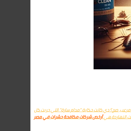
مرعب، صح؟ دي كانت حكاية “مدام سارة” اللي جربت كل
قت النهاردة هي
أرخص شركات مكافحة حشرات في
مصر