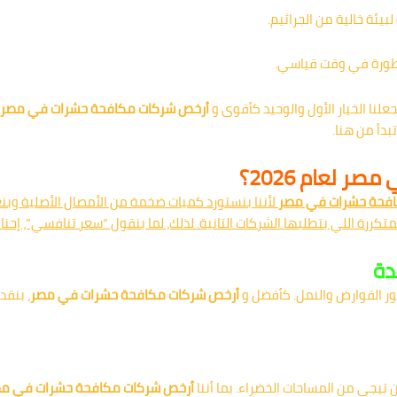
بيئة خالية من الجراثيم.
طورة في وقت قياسي.
لنا الخيار الأول والوحيد كأقوى و
أرخص شركات مكافحة حشرات في مصر
بدأ من هنا.
 لعام 2026؟
افحة حشرات في مصر
لأننا بنستورد كميات ضخمة من الأمصال الأصلية وبنعت
لمتكررة اللي بتطلبها الشركات التانية. لذلك، لما بنقول “سعر تنافسي”، 
دة
ور القوارض والنمل. كأفضل و
أرخص شركات مكافحة حشرات في مصر
، بنقد
تيجي من المساحات الخضراء. بما أننا
أرخص شركات مكافحة حشرات في م