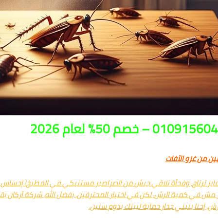
ن من غزو الآفات
عايز ترتاح، وفجأة تلاقي جيش من الصراصير مستنيكي في المطبخ! إحساس 
لسر مش في كمية الرش، لكن في اختيار المحترفين. بفضل الله، شركة أركان ب
رش، إحنا بنبني جدار حماية لبيتك يدوم سنين.