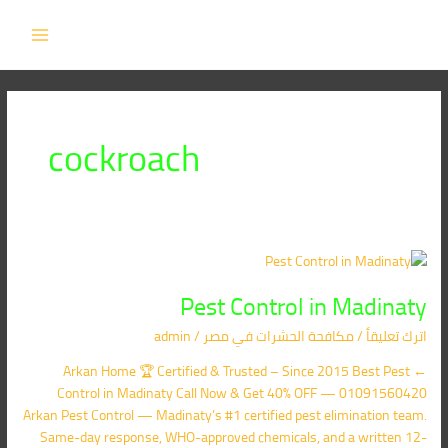
خطي
MAIN
لى
MENU
لمحتوى
cockroach
Pest
Control
Pest Control in Madinaty
in
Madinaty
اترك تعليقاً
/
مكافحة الحشرات في مصر
/
admin
← Arkan Home 🏆 Certified & Trusted – Since 2015 Best Pest
Control in Madinaty Call Now & Get 40% OFF — 01091560420
Arkan Pest Control — Madinaty’s #1 certified pest elimination team.
Same-day response, WHO-approved chemicals, and a written 12-