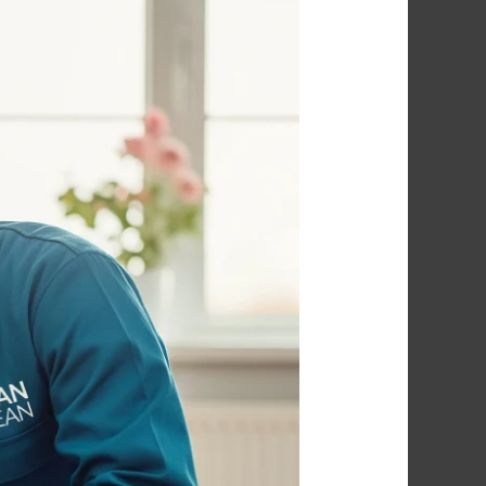
أركان
لمكافحة
الحشرات:
أفضل
شركة
مكافحة
الفئران
في
البحر
الأحمر
–
وداعاً
للفئران
إلى
الأبد!