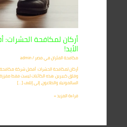
أركان لمكافحة الحشرات: أف
الأبد!
مكافحة الفئران​ في مصر
/
admin
أركان لمكافحة الحشرات: أفضل شركة مكافحة الف
وقلق كبيرين. هذه الكائنات ليست فقط مقززة،
السالمونيلا والطاعون، إلى إتلاف […]
قراءة المزيد »