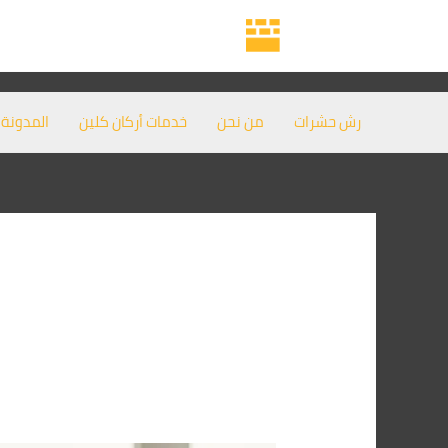
خطي
لى
لمحتوى
رش حشرات
من نحن
خدمات أركان كلين
المدونة