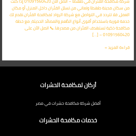
شركة مكافحة الفئران في طهطا – اتصل الآن 01091560420 إذا كنت
الآن
من سكان مدينة طهطا وتعاني من تسلل الفئران داخل المنزل أو مكان
01091560420
العمل، فلا تتردد في التواصل مع شركة الرواد لمكافحة الفئران.نقدم لك
خدمة فورية باستخدام أقوى أنواع الطُعم والمصائد الحديثة، مع خطة
مكافحة ذكية تستهدف الفئران من مصدرها.📞 اتصل الآن على
01091560420 – […]
قراءة المزيد »
أركان لمكافحة الحشرات
أفضل شركة مكافحة حشرات في مصر
خدمات مكافحة الحشرات