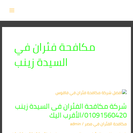
خطي
MAIN
لى
MENU
لمحتوى
مكافحة فئران في
السيدة زينب
شركة
مكافحة
شركة مكافحة الفئران فى السيدة زينب
الفئران
فى
01091560420/الأقرب اليك
السيدة
مكافحة الفئران​ في مصر
/
admin
زينب
01091560420/