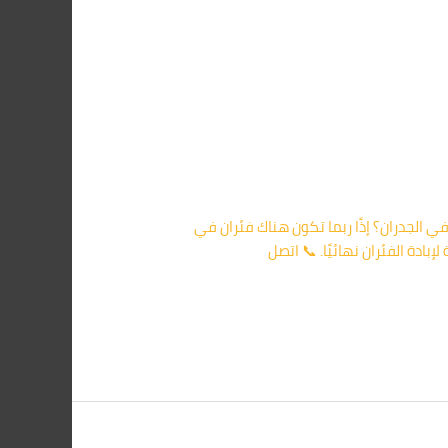
م أو روائح غريبة أو أصوات في الجدران؟ إذًا ربما تكون هناك فئران في
دة الفئران نهائيًا. 📞 اتصل