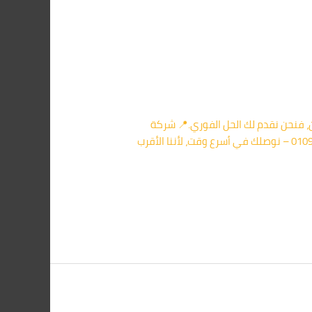
، فنحن نقدم لك الحل الفوري.📍 شركة
مكافحة الفئران في العبور بتستخدم أحدث الوسائل لإبادة الفئران بأمان تام دون أي فوضى أو ضرر. 📞 اتصل على 01091560420 – نوصلك في أسرع وقت، لأننا الأقرب