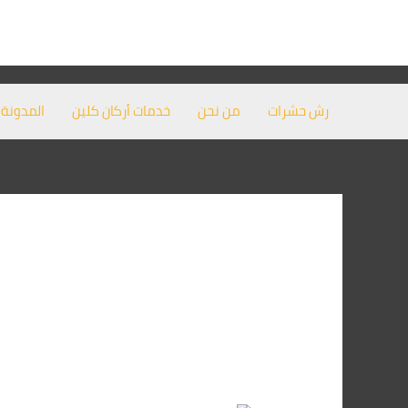
خطي
Post
لى
pagination
لمحتوى
رش حشرات
من نحن
خدمات أركان كلين
المدونة