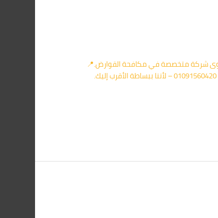
ع أقوى شركة متخصصة في مكافحة القوارض.📍
شركة مكافحة الفئران في بدر توفر لك فريق مدرب يصل خلال دقائق ويقدم خدمة على أعلى مستوى. 📞 كلمنا فورًا على 01091560420 – لأننا ببساطة الأقرب إليك.