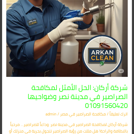
مدينة
نصر
وضواحيها
01091560420
شركة أركان: الحل الأمثل لمكافحة
الصراصير في مدينة نصر وضواحيها
01091560420
اترك تعليقاً
/
مكافحة الصراصير​ في مصر
/
admin
شركة أركان لمكافحة الصراصير في مدينة نصر: وداعاً للصراصير… مرحباً
بالنظافة والراحة! هل مللت من رؤية الصراصير تتجول بحرية في منزلك أو