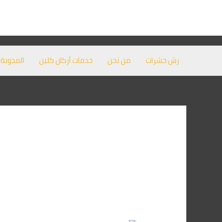
خطي
لى
لمحتوى
رش حشرات
من نحن
خدمات أركان كلين
المدونة