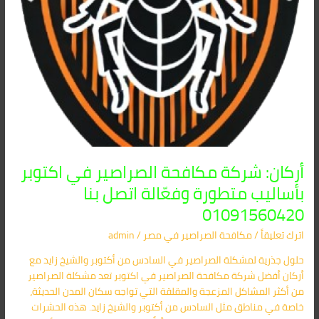
اتصل
بنا
01091560420
أركان: شركة مكافحة الصراصير في اكتوبر
بأساليب متطورة وفعّالة اتصل بنا
01091560420
اترك تعليقاً
/
مكافحة الصراصير​ في مصر
/
admin
حلول جذرية لمشكلة الصراصير في السادس من أكتوبر والشيخ زايد مع
أركان أفضل شركة مكافحة الصراصير في اكتوبر تعد مشكلة الصراصير
من أكثر المشاكل المزعجة والمقلقة التي تواجه سكان المدن الحديثة،
خاصة في مناطق مثل السادس من أكتوبر والشيخ زايد. هذه الحشرات