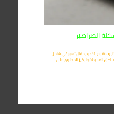
كلة الصراصير
ي والآمن من أركان 01091560420 لقد قمت بفهم طلبك جيدًا، وسأقوم بتقديم مقال تسويقي شامل
لمناطق المحيطة وتركيز المحتوى على