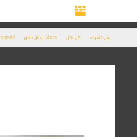
خطي
لى
لمحتوى
رش حشرات
من نحن
خدمات أركان كلين
المدونة