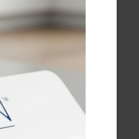
أفضل
شركة
مكافحة
الصراصير
في
حلمية
الزيتون
|
الحل
النهائي
لمشكلة
الصراصير