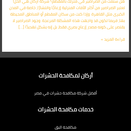
هل سئمت من الصراصير في منزلك بالمقطم؟ شركة أركان هي الحل!
المقطم
تعتبر الصراصير من أكثر الآفات المنزلية إزعاجًا وانتشارًا، خاصة في المدن
01091560420
الكبرى مثل القاهرة. وإذا كنت من سكان المقطم أو المناطق المحيطة
بها، فربما تكون قد واجهت هذه المشكلة المزعجة. وجود الصراصير لا
يقتصر على كونه مصدر إزعاج بصري فقط، بل إنه يشكل تهديدًا […]
قراءة المزيد »
أركان لمكافحة الحشرات
أفضل شركة مكافحة حشرات في مصر
خدمات مكافحة الحشرات
مكافحة البق