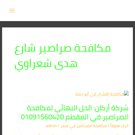
خطي
MAIN
لى
MENU
لمحتوى
مكافحة صراصير شارع
هدى شعراوي
شركة
أركان:
شركة أركان: الحل النهائي لمكافحة
الحل
النهائي
الصراصير في المقطم 01091560420
لمكافحة
اترك تعليقاً
/
مكافحة الصراصير​ في مصر
/
admin
الصراصير
في