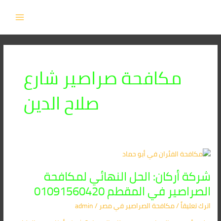
خطي
MAIN
لى
MENU
لمحتوى
مكافحة صراصير شارع
صلاح الدين
شركة
أركان:
شركة أركان: الحل النهائي لمكافحة
الحل
النهائي
الصراصير في المقطم 01091560420
لمكافحة
اترك تعليقاً
/
مكافحة الصراصير​ في مصر
/
admin
الصراصير
في