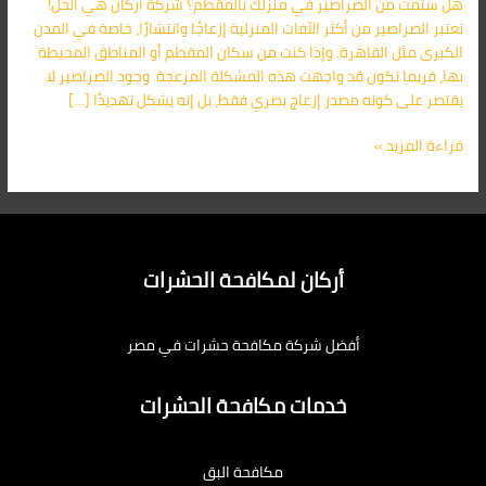
هل سئمت من الصراصير في منزلك بالمقطم؟ شركة أركان هي الحل!
المقطم
تعتبر الصراصير من أكثر الآفات المنزلية إزعاجًا وانتشارًا، خاصة في المدن
01091560420
الكبرى مثل القاهرة. وإذا كنت من سكان المقطم أو المناطق المحيطة
بها، فربما تكون قد واجهت هذه المشكلة المزعجة. وجود الصراصير لا
يقتصر على كونه مصدر إزعاج بصري فقط، بل إنه يشكل تهديدًا […]
قراءة المزيد »
أركان لمكافحة الحشرات
أفضل شركة مكافحة حشرات في مصر
خدمات مكافحة الحشرات
مكافحة البق