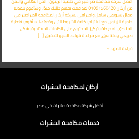
أفضل شركة مكافحة صراصير في حلمية الزيتون | الحل النهائي والآمن
|
من أركان 01091560420 لقد قمت بفهم طلبك جيدًا، وسأقوم بتقديم
الحل
مقال تسويقي شامل واحترافي لشركة أركان لمكافحة الصراصير في
النهائي
حلمية الزيتون، مع الالتزام بكافة الشروط التي وضعتها. سأقوم بتغطية
لمشكلة
المناطق المحيطة وتركيز المحتوى على الكلمات المفتاحية بشكل
الصراصير
طبيعي ومتناسق، مع مراعاة قواعد السيو لتحقيق […]
قراءة المزيد »
أركان لمكافحة الحشرات
أفضل شركة مكافحة حشرات في مصر
خدمات مكافحة الحشرات