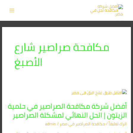
خطي
MAIN
لى
MENU
لمحتوى
مكافحة صراصير شارع
الأصبغ
أفضل
شركة
أفضل شركة مكافحة الصراصير في حلمية
مكافحة
الصراصير
الزيتون | الحل النهائي لمشكلة الصراصير
في
اترك تعليقاً
/
مكافحة الصراصير​ في مصر
/
admin
حلمية
الزيتون