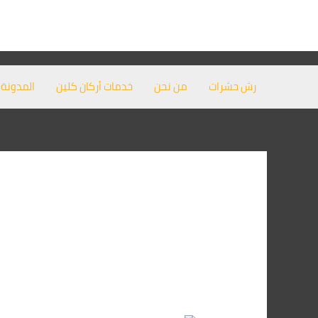
خطي
لى
لمحتوى
رش حشرات
من نحن
خدمات أركان كلين
المدونة