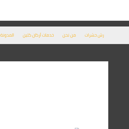
خطي
لى
لمحتوى
رش حشرات
من نحن
خدمات أركان كلين
المدونة