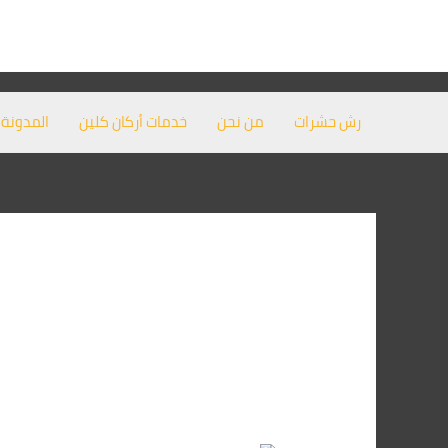
خطي
لى
لمحتوى
رش حشرات
من نحن
خدمات أركان كلين
المدونة