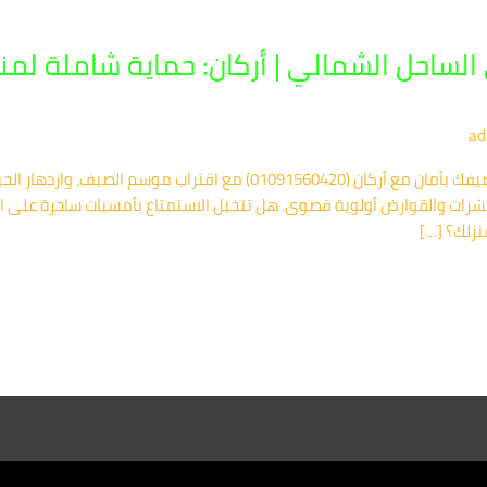
ساحل الشمالي | أركان: حماية شاملة لم
ad
شركة مكافحة حشرات في الساحل الشمالي: صيفك بأمان مع أركان (01091560420
حشرات والقوارض أولوية قصوى. هل تتخيل الاستمتاع بأمسيات ساحرة على ال
نزلك؟ […]