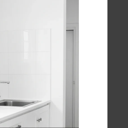
شركة
مكافحة
حشرات
في
الساحل
الشمالي
|
أركان:
حماية
شاملة
لمنزلك
وصيفك
01091560420