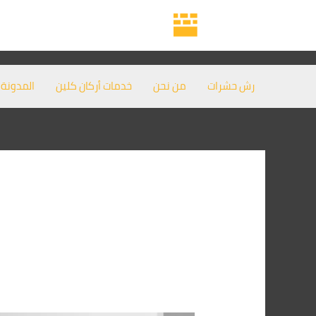
خطي
لى
لمحتوى
رش حشرات
من نحن
خدمات أركان كلين
المدونة