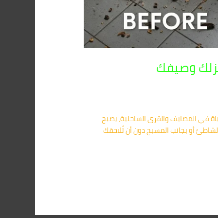
نزلك وصيفك
) مع اقتراب موسم الصيف، وازدهار الحياة في المصايف والقرى الساحلية، يصبح
شاطئ أو بجانب المسبح دون أن تُلاحقك