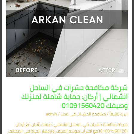
أركان:
حماية
شاملة
لمنزلك
وصيفك
01091560420
شركة مكافحة حشرات في الساحل
الشمالي | أركان: حماية شاملة لمنزلك
وصيفك 01091560420
اترك تعليقاً
/
مكافحة الحشرات في مصر
/
admin
شركة مكافحة حشرات في الساحل الشمالي: صيفك بأمان مع أركان
(01091560420) مع اقتراب موسم الصيف، وازدهار الحياة في المصايف