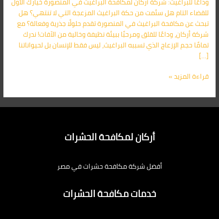
وداعًا للبراغيث: شركة أركان لمكافحة البراغيث في المنصورة خيارك الأول
المنصورة
للقضاء التام هل سئمت من حكة البراغيث المزعجة التي لا تنتهي؟ هل
01091560420
تبحث عن مكافحة البراغيث في المنصورة تقدم حلولًا جذرية وفعالة؟ مع
شركة أركان، وداعًا للقلق ومرحبًا ببيئة نظيفة وخالية من الآفات! ندرك
تمامًا حجم الإزعاج الذي تسببه البراغيث، ليس فقط للإنسان بل لحيواناتنا
[…]
قراءة المزيد »
أركان لمكافحة الحشرات
أفضل شركة مكافحة حشرات في مصر
خدمات مكافحة الحشرات