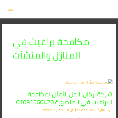
خطي
MAIN
لى
MENU
لمحتوى
مكافحة براغيث في
المنازل والمنشآت
شركة
أركان:
شركة أركان: الحل الأمثل لمكافحة
الحل
الأمثل
البراغيث في المنصورة 01091560420
لمكافحة
اترك تعليقاً
/
مكافحة الفئران​ في مصر
/
admin
البراغيث
في