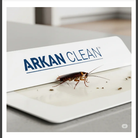
شركة
أركان
لمكافحة
الحشرات
في
مصر:
للمستشفيات
والمطاعم
والمنازل
اتصل
الآن
01091560420