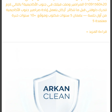
01091560420 الصراصير وصلت فيلتك في جنوب الأكاديمية؟ بالتالي لازم
تتحرك دلوقتي قبل ما تتكاثر. أركان بتعمل إبادة صراصير جنوب الأكاديمية
من أول جلسة — بضمان 5 سنوات مكتوب وموقّع. +10 سنوات خبرة
معتمدة 5
قراءة المزيد »
أرخص
شركة
رش
مبيدات
في
مصر
2026
–
أركان
اتصل
الآن:
01091560420