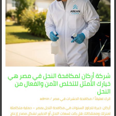
خيارك
الأمثل
للتخلص
الآمن
والفعال
من
النحل
شركة أركان لمكافحة النحل في مصر هي
خيارك الأمثل للتخلص الآمن والفعال من
النحل
اترك تعليقاً
/
مكافحة الحشرات في مصر
/
admin
أركان: خبرة تتجاوز السنوات في مكافحة النحل بمصر – حماية متكاملة
لمنزلك وممتلكاتك هل باتت لسعات النحل أو الدبابير تشكل مصدر إزعاج