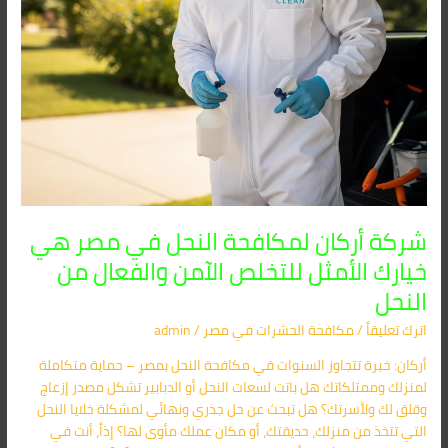
للتخلص
الآمن
والفعال
من
النحل
شركة أركان لمكافحة النحل في مصر هي
خيارك الأمثل للتخلص الآمن والفعال من
النحل
اترك تعليقاً
/
مكافحة الحشرات في مصر
/
admin
أركان: خبرة تتجاوز السنوات في مكافحة النحل بمصر – حماية متكاملة
لمنزلك وممتلكاتك هل باتت لسعات النحل أو الدبابير تشكل مصدر إزعاج
وقلق لك ولأسرتك؟ هل تبحث عن حل جذري ونهائي لمشكلة خلايا النحل
التي تتخذ من منزلك، حديقتك، أو مكان عملك مأوى لها؟ إذاً، أنت في