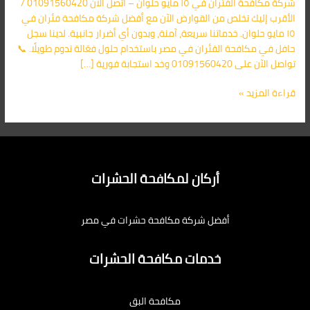
شركة مكافحة الفئران في ١٥ مايو حلوان – اتصل الآن 01091560420 /
01091560420/
الأقرب إليك تخلص من القوارض الآن مع أفضل شركة مكافحة فئران في
الأقرب
١٥ مايو حلوان. خدماتنا سريعة، آمنة، وبدون أي أضرار جانبية. لدينا سجل
اليك
حافل في مكافحة الفئران في مصر باستخدام حلول فعّالة تدوم طويلًا. 📞
تواصل الآن على 01091560420 وخد استجابة فورية […]
قراءة المزيد »
أركان لمكافحة الحشرات
أفضل شركة مكافحة حشرات في مصر
خدمات مكافحة الحشرات
مكافحة البق