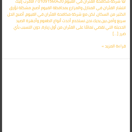
🐭 شركة مكافحة الفئران في الفيوم 01091560420 / الأقرب إليك
الأقرب
انتشار الفئران في المنازل والمزارع بمحافظة الفيوم أصبح مشكلة تؤرق
اليك
الكثير من السكان، لكن مع شركة مكافحة الفئران في الفيوم، أصبح الحل
سريع وآمن بين يديك.نحن نستخدم أحدث أنواع الطعوم وأجهزة الصيد
الحديثة التي تقضي تمامًا على الفئران من أول زيارة، دون التسبب بأي
ضرر […]
قراءة المزيد »
شركة
مكافحة
حشرات
في
الفيوم
01091560420
خصم
70%