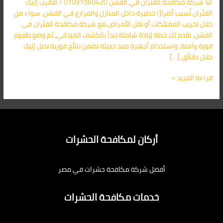
🐭 شركة مكافحة الفئران في الفشن 01091560420 / الأقرب إليك
الأقرب
الفئران تُسبب أضرارًا خطيرة داخل المنازل والمزارع في الفشن، سواء من
اليك
خلال تخريب الممتلكات أو نقل الأمراض.مع شركة مكافحة الفئران في
الفشن، نقدم لك خطة إبادة شاملة تبدأ بالكشف الميداني، ثم وضع طعوم
قوية وآمنة، واستخدام أجهزة صيد حديثة تضمن نتائج فورية.نصل إليك
خلال دقائق […]
قراءة المزيد »
أركان لمكافحة الحشرات
أفضل شركة مكافحة حشرات في مصر
خدمات مكافحة الحشرات