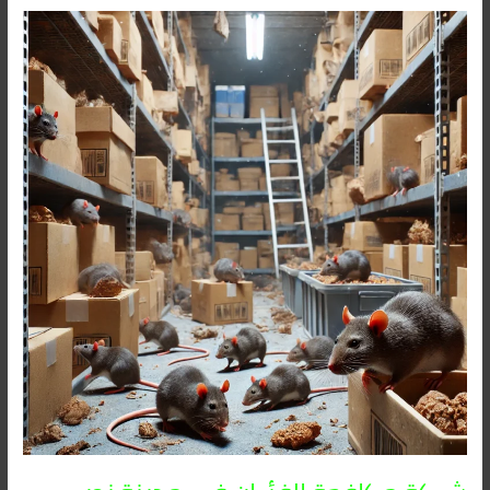
شركة
مكافحة
الفئران
فى
مدينة
نصر
01091560420/
الأقرب
اليك