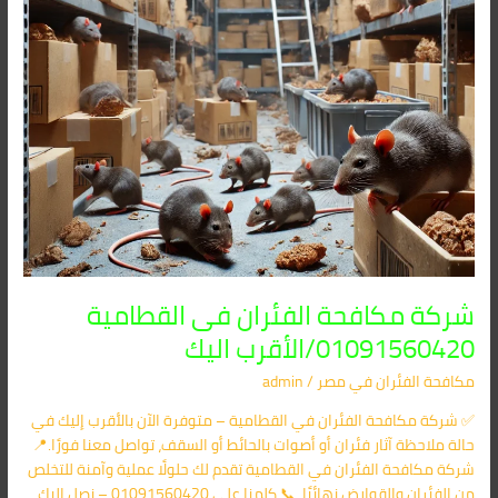
اليك
شركة مكافحة الفئران فى القطامية
01091560420/الأقرب اليك
مكافحة الفئران​ في مصر
/
admin
✅ شركة مكافحة الفئران في القطامية – متوفرة الآن بالأقرب إليك في
حالة ملاحظة آثار فئران أو أصوات بالحائط أو السقف، تواصل معنا فورًا.📍
شركة مكافحة الفئران في القطامية تقدم لك حلولًا عملية وآمنة للتخلص
من الفئران والقوارض نهائيًا. 📞 كلمنا على 01091560420 – نصل إليك