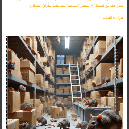
خلال دقائق فقط. 🔹 تشمل الخدمة: مكافحة فئران المنازل،
قراءة المزيد »
شركة
مكافحة
الفئران
فى
التجمع
الاول
01091560420/
الأقرب
اليك