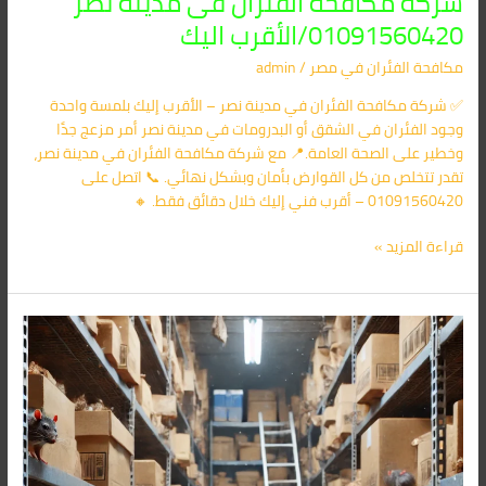
شركة مكافحة الفئران فى مدينة نصر
01091560420/الأقرب اليك
مكافحة الفئران​ في مصر
/
admin
✅ شركة مكافحة الفئران في مدينة نصر – الأقرب إليك بلمسة واحدة
وجود الفئران في الشقق أو البدرومات في مدينة نصر أمر مزعج جدًا
وخطير على الصحة العامة.📍 مع شركة مكافحة الفئران في مدينة نصر،
تقدر تتخلص من كل القوارض بأمان وبشكل نهائي. 📞 اتصل على
01091560420 – أقرب فني إليك خلال دقائق فقط. 🔸
قراءة المزيد »
شركة
مكافحة
الفئران
فى
القطامية
01091560420/
الأقرب