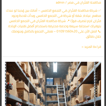
مكافحة الفئران​ في مصر
/
admin
✅ شركة مكافحة الفئران في التجمع الخامس – أمانك بين إيدينا لو عندك
مطعم، عيادة، شقة أو شركة في التجمع الخامس، وبدأت تلاحظ وجود
فئران، لازم تتصرف فورًا.📍 شركة مكافحة الفئران في التجمع الخامس
بتوفرلك استجابة سريعة وخدمة محترفة باستخدام أفضل تقنيات الإبادة.
📞 اتصل الآن على 01091560420 – نغطي التجمع بالكامل وبنوصلك
خلال دقائق.
قراءة المزيد »
شركة
مكافحة
الفئران
فى
جمعية
عرابي
01091560420/
الأقرب
اليك