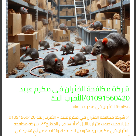
الأقرب
اليك
شركة مكافحة الفئران فى مكرم عبيد
01091560420/الأقرب اليك
مكافحة الفئران​ في مصر
/
admin
✅ شركة مكافحة الفئران في مكرم عبيد – الأقرب إليك 01091560420
هل لاحظت صوت فئران بالليل أو أثرها في المطبخ؟📍 شركة مكافحة
الفئران في مكرم عبيد هتوصل لحد عندك وتخلصك من أي تهديد في