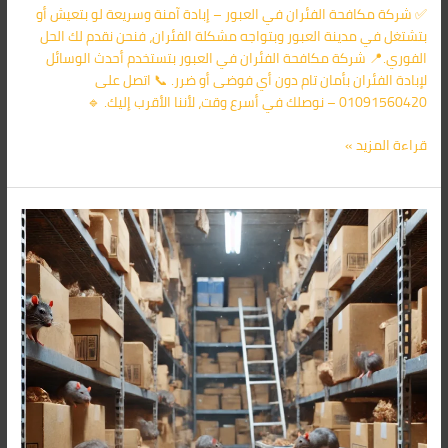
✅ شركة مكافحة الفئران في العبور – إبادة آمنة وسريعة لو بتعيش أو
بتشتغل في مدينة العبور وبتواجه مشكلة الفئران، فنحن نقدم لك الحل
الفوري.📍 شركة مكافحة الفئران في العبور بتستخدم أحدث الوسائل
لإبادة الفئران بأمان تام دون أي فوضى أو ضرر. 📞 اتصل على
01091560420 – نوصلك في أسرع وقت، لأننا الأقرب إليك. 🔹
قراءة المزيد »
شركة
مكافحة
الفئران
فى
الشروق
01091560420/
الأقرب
اليك