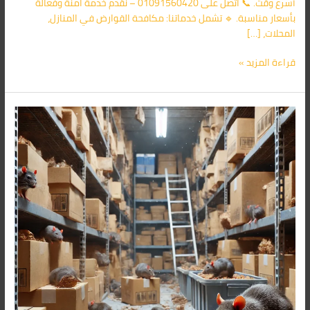
أسرع وقت. 📞 اتصل على 01091560420 – نقدم خدمة آمنة وفعالة
بأسعار مناسبة. 🔹 تشمل خدماتنا: مكافحة القوارض في المنازل،
المحلات، […]
قراءة المزيد »
شركة
مكافحة
الفئران
فى
عباس
العقاد
01091560420/
الأقرب
اليك