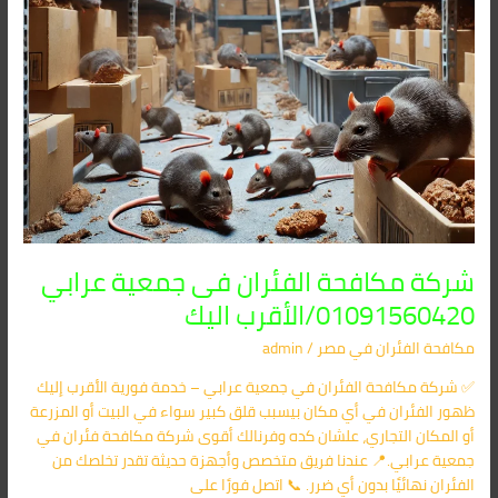
شركة مكافحة الفئران فى جمعية عرابي
01091560420/الأقرب اليك
مكافحة الفئران​ في مصر
/
admin
✅ شركة مكافحة الفئران في جمعية عرابي – خدمة فورية الأقرب إليك
ظهور الفئران في أي مكان بيسبب قلق كبير سواء في البيت أو المزرعة
أو المكان التجاري، علشان كده وفرنالك أقوى شركة مكافحة فئران في
جمعية عرابي.📍 عندنا فريق متخصص وأجهزة حديثة تقدر تخلصك من
الفئران نهائيًا بدون أي ضرر. 📞 اتصل فورًا على