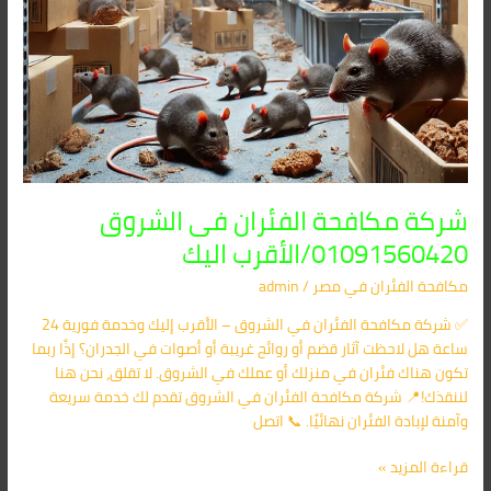
شركة مكافحة الفئران فى الشروق
01091560420/الأقرب اليك
مكافحة الفئران​ في مصر
/
admin
✅ شركة مكافحة الفئران في الشروق – الأقرب إليك وخدمة فورية 24
ساعة هل لاحظت آثار قضم أو روائح غريبة أو أصوات في الجدران؟ إذًا ربما
تكون هناك فئران في منزلك أو عملك في الشروق. لا تقلق، نحن هنا
لننقذك!📍 شركة مكافحة الفئران في الشروق تقدم لك خدمة سريعة
وآمنة لإبادة الفئران نهائيًا. 📞 اتصل
قراءة المزيد »