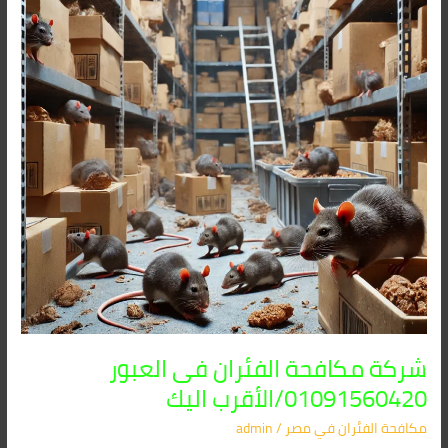
فى
العبور
01091560420/
الأقرب
اليك
شركة مكافحة الفئران فى العبور
01091560420/الأقرب اليك
مكافحة الفئران​ في مصر
/
admin