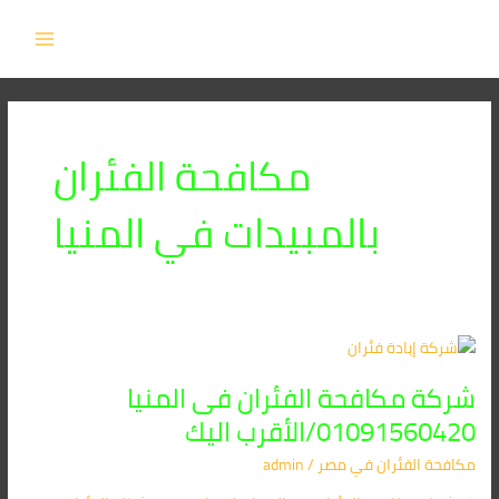
خطي
MAIN
لى
MENU
لمحتوى
مكافحة الفئران
بالمبيدات في المنيا
شركة
مكافحة
شركة مكافحة الفئران فى المنيا
الفئران
فى
01091560420/الأقرب اليك
المنيا
مكافحة الفئران​ في مصر
/
admin
01091560420/
الأقرب