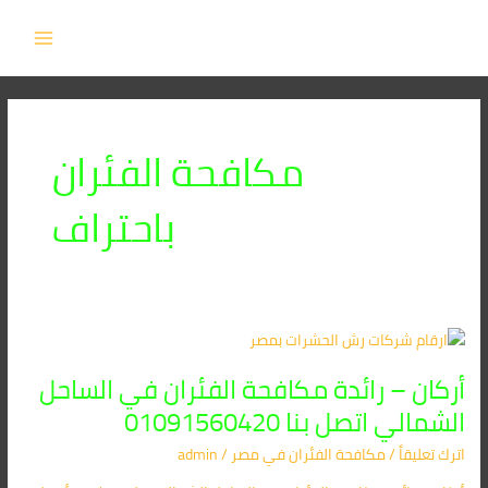
خطي
MAIN
لى
MENU
لمحتوى
مكافحة الفئران
باحتراف
أركان
–
أركان – رائدة مكافحة الفئران في الساحل
رائدة
مكافحة
الشمالي اتصل بنا 01091560420
الفئران
اترك تعليقاً
/
مكافحة الفئران​ في مصر
/
admin
في
الساحل