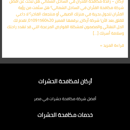
أركان – رائدة مكافحة الفئران في الساحل الشمالي هل تبحث عن أفضل
الشمالي
شركة مكافحة الفئران في الساحل الشمالي؟ هل سئمت من رؤية
اتصل
الفئران تتجول بحرية في منزلك الصيفي أو منتجعك الفاخر؟ لا داعي
بنا
للقلق بعد الآن! شركة أركان، برقمها المميز 01091560420، تقدم لك
01091560420
الحل النهائي والمضمون لمشكلة القوارض المزعجة التي قد تهدد راحتك
وسلامة أسرتك […]
قراءة المزيد »
أركان لمكافحة الحشرات
أفضل شركة مكافحة حشرات في مصر
خدمات مكافحة الحشرات