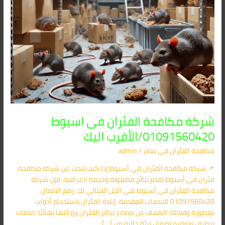
شركة مكافحة الفئران فى اسيوط
01091560420/الأقرب اليك
مكافحة الفئران​ في مصر
/
admin
📌 شركة مكافحة الفئران في أسيوط إذا كنت تبحث عن شركة مكافحة
فئران في أسيوط تقدم نتائج مضمونة وخدمة احترافية، فإن شركة
مكافحة الفئران في أسيوط هي الحل المثالي لك. رقم الاتصال:
01091560420 الخدمات المقدمة: إبادة الفئران باستخدام أدوات
متطورة وفعالة. الكشف عن مصادر تكاثر الفئران وإزالتها نهائيًا. خدمات
تنظيف وتعقيم لضمان بيئة خالية من […]