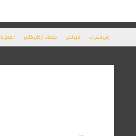
خطي
لى
لمحتوى
رش حشرات
من نحن
خدمات أركان كلين
المدونة