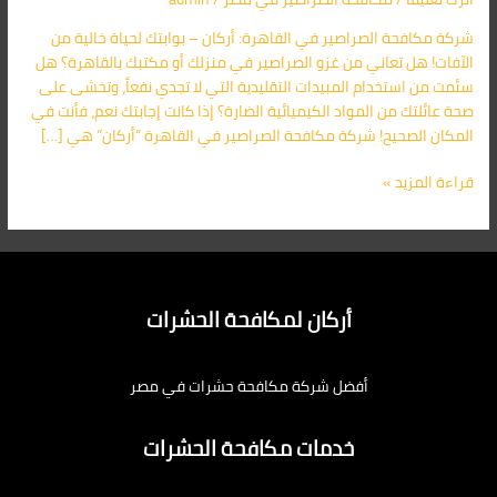
الحل
شركة مكافحة الصراصير في القاهرة: أركان – بوابتك لحياة خالية من
الأمثل
الآفات! هل تعاني من غزو الصراصير في منزلك أو مكتبك بالقاهرة؟ هل
للقضاء
سئمت من استخدام المبيدات التقليدية التي لا تجدي نفعاً، وتخشى على
على
صحة عائلتك من المواد الكيميائية الضارة؟ إذا كانت إجابتك نعم، فأنت في
الصراصير
المكان الصحيح! شركة مكافحة الصراصير في القاهرة “أركان” هي […]
اتصل
بنا
قراءة المزيد »
01091560420
أركان لمكافحة الحشرات
أفضل شركة مكافحة حشرات في مصر
خدمات مكافحة الحشرات