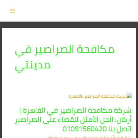
خطي
MAIN
لى
MENU
لمحتوى
مكافحة الصراصير في
مدينتي
شركة
مكافحة
شركة مكافحة الصراصير في القاهرة |
الصراصير
في
أركان: الحل الأمثل للقضاء على الصراصير
القاهرة
اتصل بنا 01091560420
|
أركان:
اترك تعليقاً
/
مكافحة الصراصير​ في مصر
/
admin