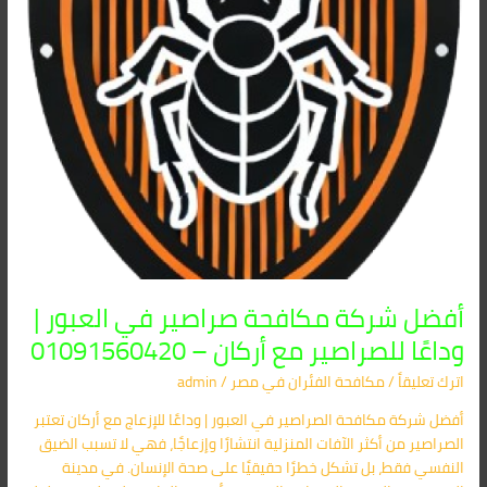
وداعًا
للصراصير
مع
أركان
–
01091560420
أفضل شركة مكافحة صراصير في العبور |
وداعًا للصراصير مع أركان – 01091560420
اترك تعليقاً
/
مكافحة الفئران​ في مصر
/
admin
أفضل شركة مكافحة الصراصير في العبور | وداعًا للإزعاج مع أركان تعتبر
الصراصير من أكثر الآفات المنزلية انتشارًا وإزعاجًا، فهي لا تسبب الضيق
النفسي فقط، بل تشكل خطرًا حقيقيًا على صحة الإنسان. في مدينة