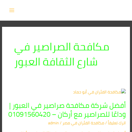
خطي
MAIN
لى
MENU
لمحتوى
مكافحة الصراصير في
شارع الثقافة العبور
أفضل
شركة
أفضل شركة مكافحة صراصير في العبور |
مكافحة
صراصير
وداعًا للصراصير مع أركان – 01091560420
في
اترك تعليقاً
/
مكافحة الفئران​ في مصر
/
admin
العبور
|