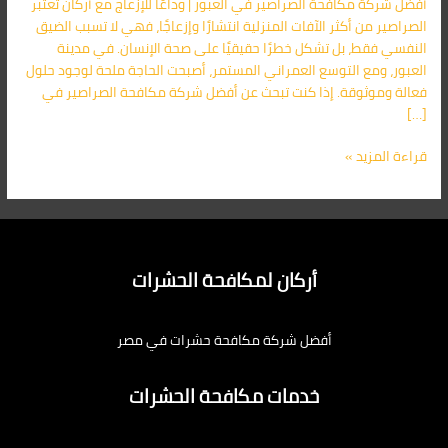
أفضل شركة مكافحة الصراصير في العبور | وداعًا للإزعاج مع أركان تعتبر
وداعًا
الصراصير من أكثر الآفات المنزلية انتشارًا وإزعاجًا، فهي لا تسبب الضيق
للصراصير
النفسي فقط، بل تشكل خطرًا حقيقيًا على صحة الإنسان. في مدينة
مع
العبور، ومع التوسع العمراني المستمر، أصبحت الحاجة ملحة لوجود حلول
أركان
فعالة وموثوقة. إذا كنت تبحث عن أفضل شركة مكافحة الصراصير في
–
[…]
01091560420
قراءة المزيد »
أركان لمكافحة الحشرات
أفضل شركة مكافحة حشرات في مصر
خدمات مكافحة الحشرات