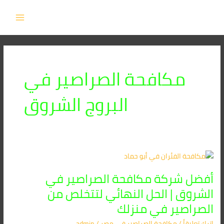
خطي
MAIN
لى
MENU
لمحتوى
مكافحة الصراصير في
البروج الشروق
أفضل
شركة
أفضل شركة مكافحة الصراصير في
مكافحة
الصراصير
الشروق | الحل النهائي لتتخلص من
في
الصراصير في منزلك
الشروق
|
اترك تعليقاً
/
مكافحة الصراصير​ في مصر
/
admin