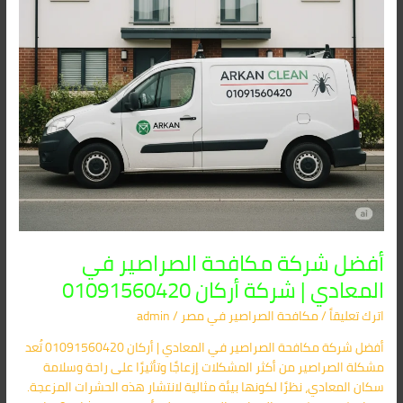
شركة
أركان
01091560420
أفضل شركة مكافحة الصراصير في
المعادي | شركة أركان 01091560420
اترك تعليقاً
/
مكافحة الصراصير​ في مصر
/
admin
أفضل شركة مكافحة الصراصير في المعادي | أركان 01091560420 تُعد
مشكلة الصراصير من أكثر المشكلات إزعاجًا وتأثيرًا على راحة وسلامة
سكان المعادي، نظرًا لكونها بيئة مثالية لانتشار هذه الحشرات المزعجة.