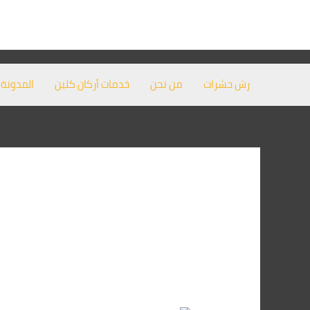
خطي
لى
لمحتوى
رش حشرات
من نحن
خدمات أركان كلين
المدونة