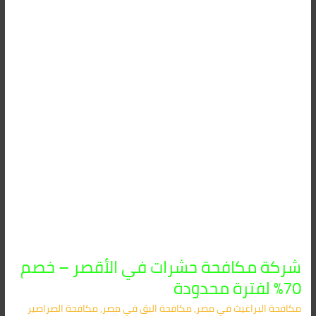
في
الأقصر
–
خصم
70%
لفترة
محدودة
شركة مكافحة حشرات في الأقصر – خصم
70% لفترة محدودة
مكافحة البراغيث​ في مصر
,
مكافحة البق​ في مصر
,
مكافحة الصراصير​