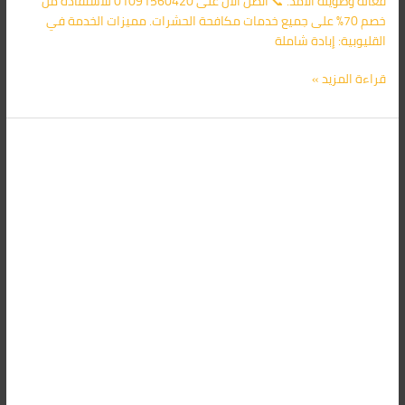
فعالة وطويلة الأمد. 📞 اتصل الآن على 01091560420 للاستفادة من
خصم 70% على جميع خدمات مكافحة الحشرات. مميزات الخدمة في
القليوبية: إبادة شاملة
قراءة المزيد »
شركة
مكافحة
حشرات
في
الغربية
01091560420
خصم
70%