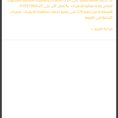
لك خدمة شاملة تعتمد على أحدث المعدات والتقنيات الألمانية المتطورة
لضمان إبادة نهائية للحشرات. 📞 اتصل الآن على 01091560420
للاستفادة من خصم 70% على جميع خدمات مكافحة الحشرات. مميزات
الخدمة في الفيوم:
قراءة المزيد »
شركة
مكافحة
حشرات
في
بنى
سويف
01091560420
خصم
70%