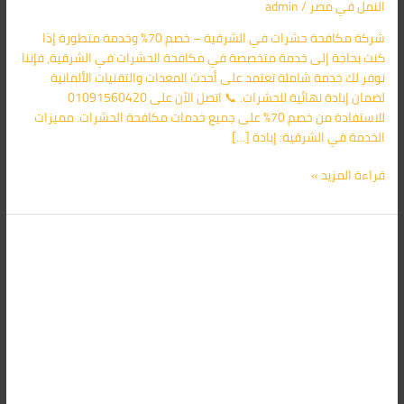
النمل​ في مصر
/
admin
70%
شركة مكافحة حشرات في الشرقية – خصم 70% وخدمة متطورة إذا
كنت بحاجة إلى خدمة متخصصة في مكافحة الحشرات في الشرقية، فإننا
نوفر لك خدمة شاملة تعتمد على أحدث المعدات والتقنيات الألمانية
لضمان إبادة نهائية للحشرات. 📞 اتصل الآن على 01091560420
للاستفادة من خصم 70% على جميع خدمات مكافحة الحشرات. مميزات
الخدمة في الشرقية: إبادة […]
قراءة المزيد »
شركة
مكافحة
حشرات
في
القليوبية
01091560420
خصم
70%