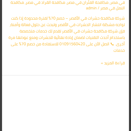
في مصر
,
مكافحة الفئران​ في مصر
,
مكافحة القراد​ في مصر
,
مكافحة
النمل​ في مصر
/
admin
شركة مكافحة حشرات في الأقصر – خصم 70% لفترة محدودة إذا كنت
تواجه مشكلة انتشار الحشرات في الأقصر وتبحث عن حلول فعالة وآمنة،
فإن شركة مكافحة حشرات في الأقصر تقدم لك خدمات متخصصة
باستخدام أحدث التقنيات لضمان إبادة نهائية للحشرات ومنع عودتها مرة
أخرى. 📞 اتصل الآن على 01091560420 للاستفادة من خصم 70% على
خدمات
قراءة المزيد »
شركة
مكافحة
حشرات
في
سوهاج
01091560420
خصم
70%