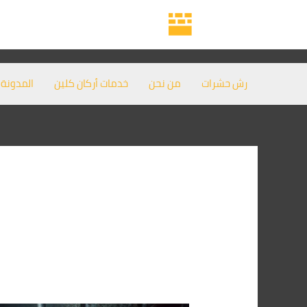
خطي
لى
لمحتوى
رش حشرات
من نحن
خدمات أركان كلين
المدونة