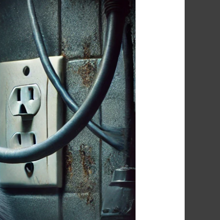
شركة
مكافحة
الفئران
فى
حدائق
حلوان
01091560420/
الأقرب
اليك