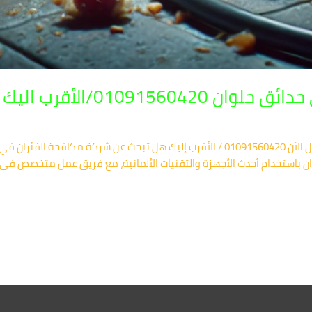
01091560/الأقرب اليك
شركة مكافحة الفئران في حدائق حلوان – اتصل الآن 01091560420 / الأقرب إليك هل تبحث ع
ان باستخدام أحدث الأجهزة والتقنيات الألمانية، مع فريق عمل متخصص في