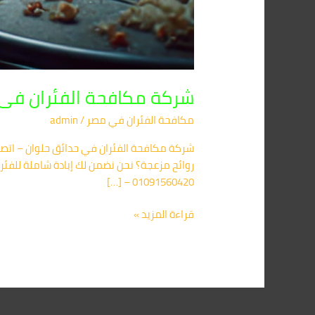
شركة مكافحة الفئران فى حدائق حلوان 420
مكافحة الفئران​ في مصر
/
admin
روائح مزعجة؟ نحن نضمن لك إبادة شاملة للفئر
01091560420 – […]
قراءة المزيد »