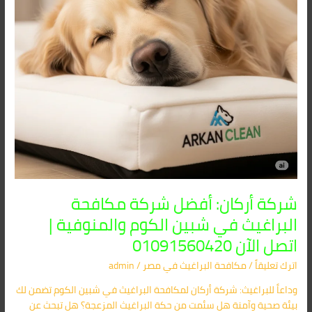
شبين
الكوم
والمنوفية
|
اتصل
الآن
01091560420
شركة أركان: أفضل شركة مكافحة
البراغيث في شبين الكوم والمنوفية |
اتصل الآن 01091560420
اترك تعليقاً
/
مكافحة البراغيث​ في مصر
/
admin
وداعاً للبراغيث: شركة أركان لمكافحة البراغيث في شبين الكوم تضمن لك
بيئة صحية وآمنة هل سئمت من حكة البراغيث المزعجة؟ هل تبحث عن