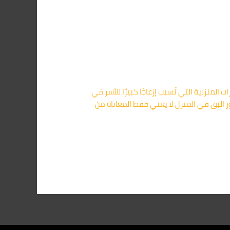
عد البق من أخطر الحشرات المنزلية التي تُسبب إزعاجًا كبيرًا للأسر في
 البق في المنزل لا يعني فقط المعاناة من