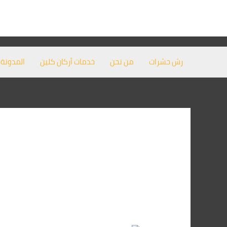
خطي
لى
لمحتوى
رش حشرات
من نحن
خدمات أركان كلين
المدونة