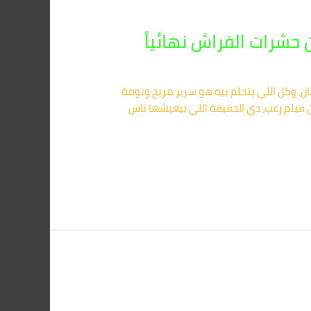
تك بالمنصورة 01091560420 تخيل إنك راجع من شغلك تعبان، وكل اللي بتحلم بيه هو سرير مريح ونومة
 فيلم رعب، دي الحقيقة اللي بيعيشها ناس