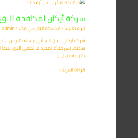
شركة
أركان
شركة أركان لمكافحة البق فى المنصورة 01091560420 – 
لمكافحة
البق
اترك تعليقاً
/
مكافحة البق​ في مصر
/
admin
فى
المنصورة
01091560420
هادية.. بس فجأة، بمجرد ما تطفي النور، بتب
–
كتير بسبب […]
تخلص
من
قراءة المزيد »
حشرات
الفراش
نهائياً
أفضل
شركة