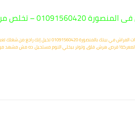
تخلص من حشرات الفراش نهائياً
شركة أركان.. الحل النهائي لإنهاء كابوس حشرات الفراش في بي
دأ المعركة! قرص، هرش، قلق، وتوتر بيخلي النوم مستحيل. ده مش مشهد من