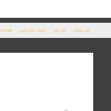
خطي
لى
لمحتوى
رش حشرات
من نحن
خدمات أركان كلين
المدونة