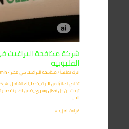
القليوبية
اترك تعليقاً
/
مكافحة البراغيث​ في مصر
/
min
تخلص نهائيًا من البراغيث: دليلك الشامل لشر
تبحث عن حل فعال وسريع يضمن لك بيئة صحية خ
الحل
قراءة المزيد »