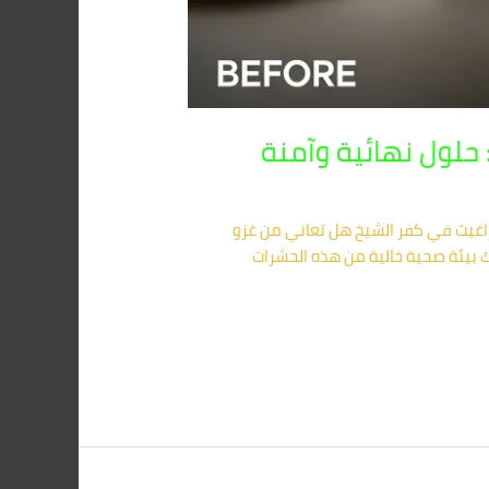
ناطق المحيطة 01091560420 – أفضل شركة مكافحة البراغيث في كفر الشيخ هل تعاني من غزو
 بيئة صحية خالية من هذه الحشرات