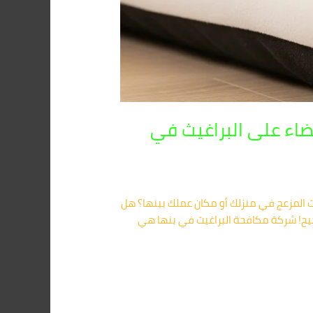
010 – الحل النهائي للقضاء على البراغيث في
يث المزعج في منزلك أو مكان عملك ببنها؟ هل
صحيح! شركة مكافحة البراغيث في بنها هي