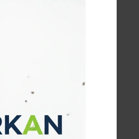
شركة
مكافحة
البراغيث
في
كفر
الشيخ
01091560420
|
شركة
أركان:
حلول
نهائية
وآمنة