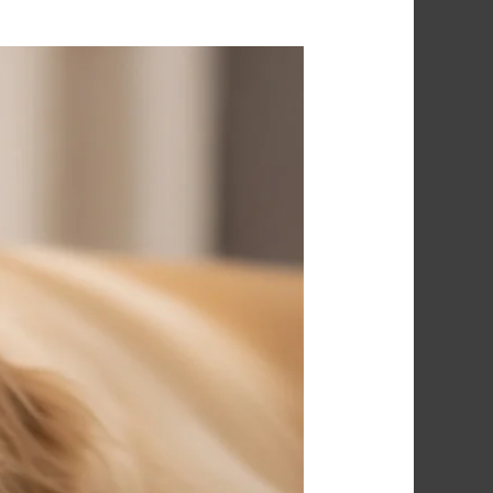
شركة
مكافحة
البراغيث
في
بنها
01091560420
–
الحل
النهائي
للقضاء
على
البراغيث
في
القليوبية