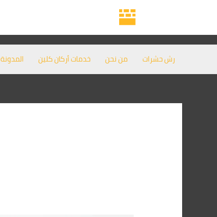
خطي
لى
لمحتوى
رش حشرات
من نحن
خدمات أركان كلين
المدونة