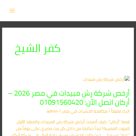
خطي
MAIN
لى
MENU
لمحتوى
كفر الشيخ
أرخص
شركة
أرخص شركة رش مبيدات في مصر 2026 –
رش
مبيدات
أركان اتصل الآن: 01091560420
في
اترك تعليقاً
/
مكافحة الحشرات في مصر
/
admin
مصر
2026
قصة “أركان”: كيف أصبحت أرخص شركة رش المبيدات والمنقذ الأول
–
للبيوت المصرية؟ تبدأ حكايتنا من داخل كل بيت مصري عانى يوماً من
أركان
“غزو” غير مرئي، حيث كانت الحشرات تسرق راحة البال. في شركة أركان،