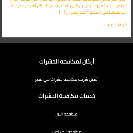
اتصل
لم يكن هدفنا مجرد الرش، بل كان بناء “درع حماية” لكل أسرة. يحكي لنا
الآن:
أحد عملائنا في التجمع: “كنت فاكر إن […]
01091560420
قراءة المزيد »
أركان لمكافحة الحشرات
أفضل شركة مكافحة حشرات في مصر
خدمات مكافحة الحشرات
مكافحة البق
مكافحة الصراصير